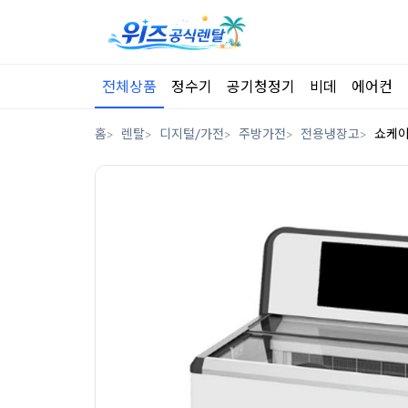
전체상품
정수기
공기청정기
비데
에어컨
홈
렌탈
디지털/가전
주방가전
전용냉장고
쇼케