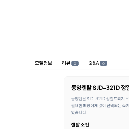
상세 정보
모델정보
리뷰
Q&A
0
0
동양렌탈 SJD-321D 
동양렌탈 SJD-321D 정일프리져 
필요한 매장에게 많이 선택되는 쇼케이
있습니다.
렌탈 조건