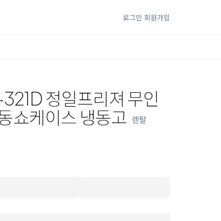
로그인
회원가입
-321D 정일프리져 무인
동쇼케이스 냉동고
렌탈