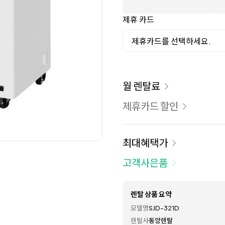
제휴 카드
제휴카드를 선택하세요.
이용 요금
월 렌탈료
제휴카드 할인
최대혜택가
고객사은품
렌탈 상품 요약
모델명
SJD-321D
렌탈사
동양렌탈