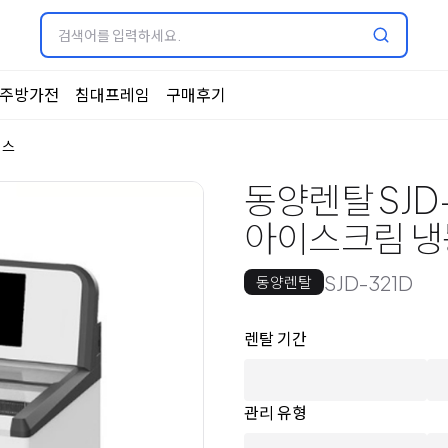
주방가전
침대프레임
구매후기
이스
동양렌탈 SJD
아이스크림 냉
SJD-321D
동양렌탈
옵션 선택
렌탈 선택
렌탈 기간
관리 유형