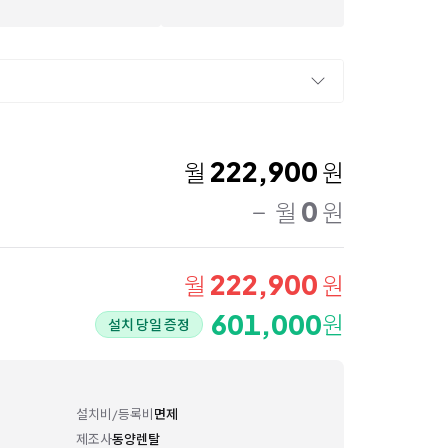
222,900
월
원
0
월
원
222,900
월
원
601,000
원
설치 당일 증정
설치비/등록비
면제
제조사
동양렌탈