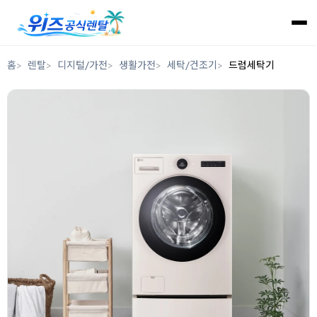
홈
렌탈
디지털/가전
생활가전
세탁/건조기
드럼세탁기