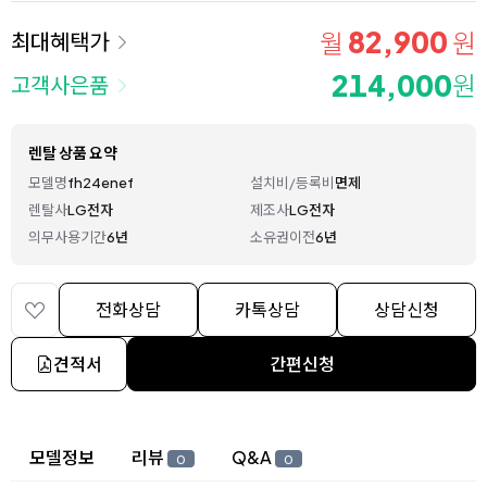
82,900
월
원
최대혜택가
214,000
원
고객사은품
렌탈 상품 요약
모델명
fh24enef
설치비/등록비
면제
렌탈사
LG전자
제조사
LG전자
의무사용기간
6년
소유권이전
6년
전화상담
카톡상담
상담신청
견적서
간편신청
상세 정보
모델정보
리뷰
Q&A
0
0