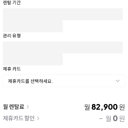
옵션 선택
렌탈 선택
렌탈 기간
관리 유형
제휴 카드
제휴카드를 선택하세요.
이용 요금
82,900
월
원
월 렌탈료
0
월
원
제휴카드 할인