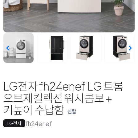
LG전자 fh24enef LG 트롬
오브제컬렉션 워시콤보 +
키높이 수납함
렌탈
fh24enef
LG전자