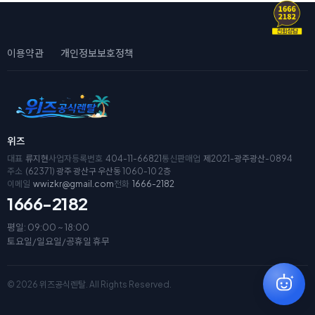
이용약관
개인정보보호정책
위즈
대표
류지현
사업자등록번호
404-11-66821
통신판매업
제2021-광주광산-0894
주소
(62371) 광주 광산구 우산동 1060-10 2층
이메일
wwizkr@gmail.com
전화
1666-2182
1666-2182
평일: 09:00 ~ 18:00
토요일/일요일/공휴일 휴무
© 2026 위즈공식렌탈. All Rights Reserved.