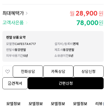
28,900
월
원
최대혜택가
78,000
원
고객사은품
렌탈 상품 요약
모델명
CAFESTA K717
설치비/등록비
면제
렌탈사
동양렌탈
제조사
동양렌탈
의무사용기간
5년
소유권이전
5년
전화상담
카톡상담
상담신청
견적서
간편신청
상세 정보
모델정보
모델정보
모델정보
모델정보
리뷰