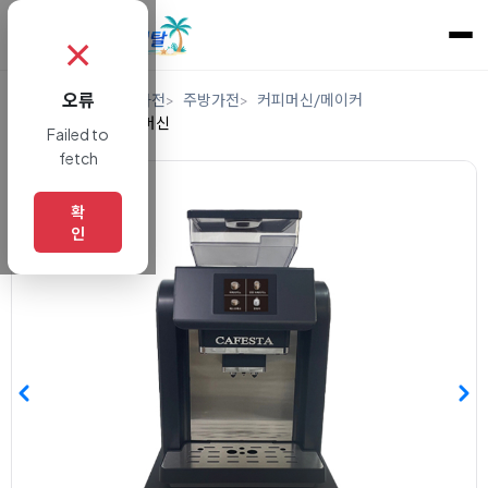
✗
오류
홈
렌탈
디지털/가전
주방가전
커피머신/메이커
업소용에스프레소머신
Failed to
fetch
확
인