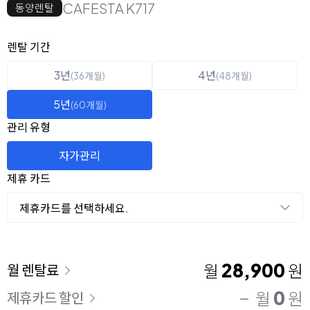
CAFESTA K717
동양렌탈
옵션 선택
렌탈 선택
렌탈 기간
3년
4년
(36개월)
(48개월)
5년
(60개월)
관리 유형
자가관리
제휴 카드
제휴카드를 선택하세요.
이용 요금
28,900
월
원
월 렌탈료
0
월
원
제휴카드 할인