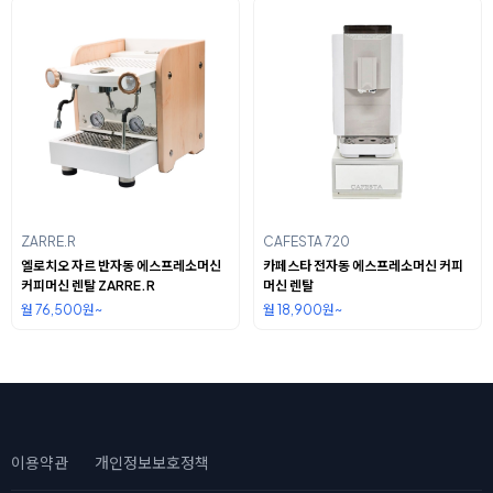
ZARRE.R
CAFESTA 720
엘로치오 자르 반자동 에스프레소머신
카페스타 전자동 에스프레소머신 커피
커피머신 렌탈 ZARRE.R
머신 렌탈
월 76,500원~
월 18,900원~
이용약관
개인정보보호정책