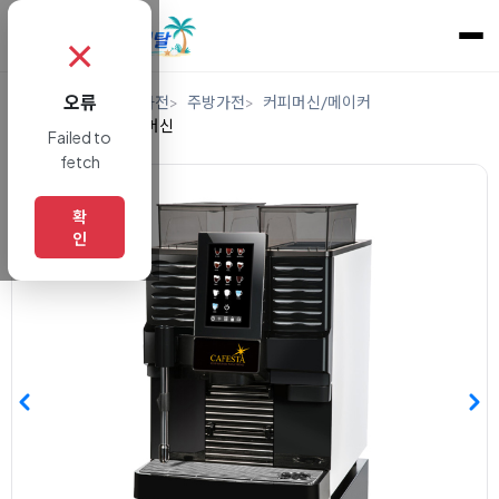
✗
오류
홈
렌탈
디지털/가전
주방가전
커피머신/메이커
업소용에스프레소머신
Failed to
fetch
확
인