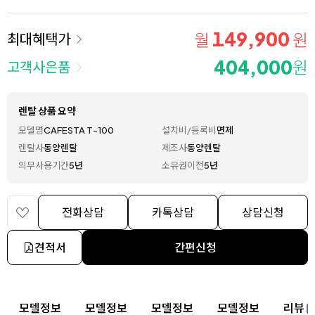
149,900
월
원
최대혜택가
404,000
원
고객사은품
렌탈 상품 요약
모델명
CAFESTA T-100
설치비/등록비
면제
렌탈사
동양렌탈
제조사
동양렌탈
의무사용기간
5년
소유권이전
5년
전화상담
카톡상담
상담신청
견적서
간편신청
상세 정보
모델정보
모델정보
모델정보
모델정보
리뷰