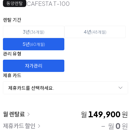
CAFESTA T-100
동양렌탈
옵션 선택
렌탈 선택
렌탈 기간
3년
4년
(36개월)
(48개월)
5년
(60개월)
관리 유형
자가관리
제휴 카드
제휴카드를 선택하세요.
이용 요금
149,900
월
원
월 렌탈료
0
월
원
제휴카드 할인