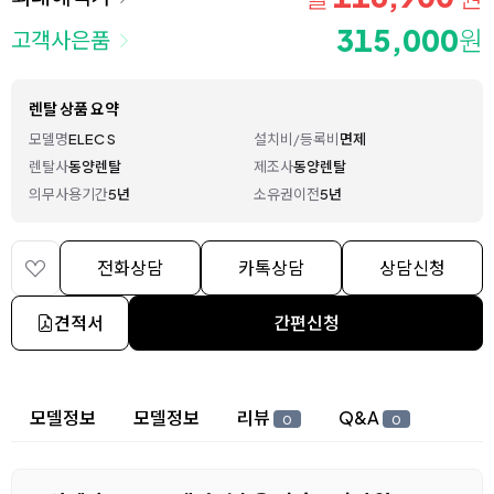
315,000
원
고객사은품
렌탈 상품 요약
모델명
ELEC S
설치비/등록비
면제
렌탈사
동양렌탈
제조사
동양렌탈
의무사용기간
5년
소유권이전
5년
전화상담
카톡상담
상담신청
견적서
간편신청
상세 정보
모델정보
모델정보
리뷰
Q&A
0
0