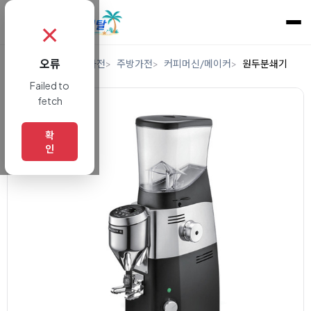
✗
오류
홈
렌탈
디지털/가전
주방가전
커피머신/메이커
원두분쇄기
Failed to
fetch
확
인