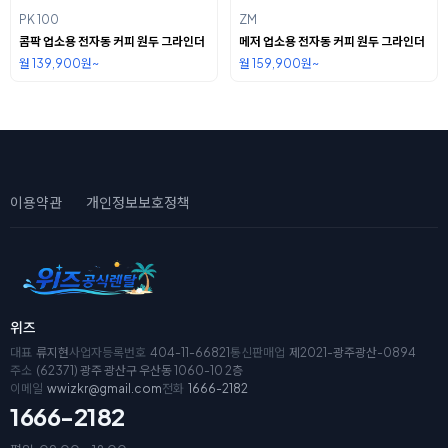
PK 100
ZM
콤팍 업소용 전자동 커피 원두 그라인더
메저 업소용 전자동 커피 원두 그라인더
월 139,900원~
월 159,900원~
이용약관
개인정보보호정책
위즈
대표
류지현
사업자등록번호
404-11-66821
통신판매업
제2021-광주광산-0894
주소
(62371) 광주 광산구 우산동 1060-10 2층
이메일
wwizkr@gmail.com
전화
1666-2182
1666-2182