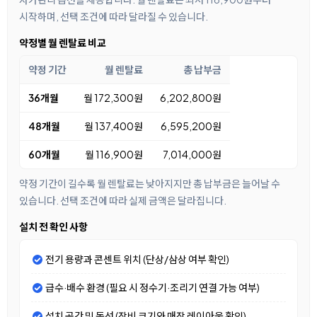
시작하며, 선택 조건에 따라 달라질 수 있습니다.
약정별 월 렌탈료 비교
약정 기간
월 렌탈료
총 납부금
36개월
월 172,300원
6,202,800원
48개월
월 137,400원
6,595,200원
60개월
월 116,900원
7,014,000원
약정 기간이 길수록 월 렌탈료는 낮아지지만 총 납부금은 늘어날 수
있습니다. 선택 조건에 따라 실제 금액은 달라집니다.
설치 전 확인 사항
전기 용량과 콘센트 위치 (단상/삼상 여부 확인)
급수·배수 환경 (필요 시 정수기·조리기 연결 가능 여부)
설치 공간 및 동선 (장비 크기와 매장 레이아웃 확인)