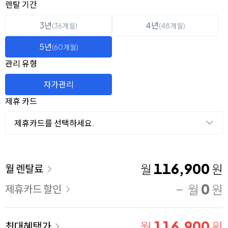
옵션 선택
렌탈 선택
렌탈 기간
3년
4년
(36개월)
(48개월)
5년
(60개월)
관리 유형
자가관리
제휴 카드
제휴카드를 선택하세요.
이용 요금
116,900
월
원
월 렌탈료
0
월
원
제휴카드 할인
116,900
월
원
최대혜택가