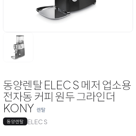
동양렌탈 ELEC S 메저 업소용
전자동 커피 원두 그라인더
KONY
렌탈
ELEC S
동양렌탈