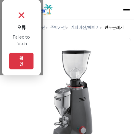
✗
오류
홈
렌탈
디지털/가전
주방가전
커피머신/메이커
원두분쇄기
Failed to
fetch
확
인