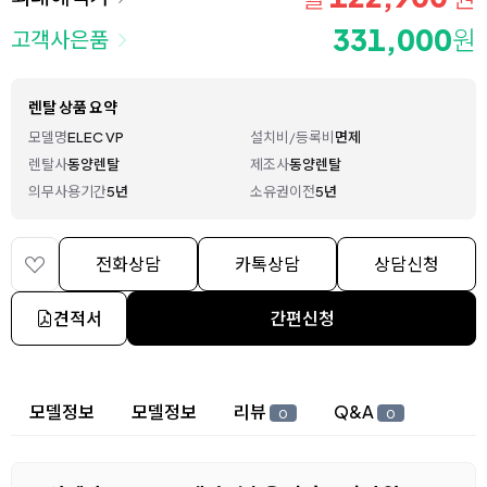
331,000
원
고객사은품
렌탈 상품 요약
모델명
ELEC VP
설치비/등록비
면제
렌탈사
동양렌탈
제조사
동양렌탈
의무사용기간
5년
소유권이전
5년
전화상담
카톡상담
상담신청
견적서
간편신청
상세 정보
모델정보
모델정보
리뷰
Q&A
0
0