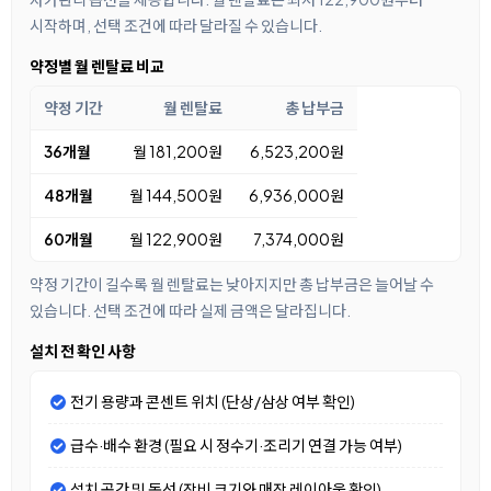
시작하며, 선택 조건에 따라 달라질 수 있습니다.
약정별 월 렌탈료 비교
약정 기간
월 렌탈료
총 납부금
36개월
월 181,200원
6,523,200원
48개월
월 144,500원
6,936,000원
60개월
월 122,900원
7,374,000원
약정 기간이 길수록 월 렌탈료는 낮아지지만 총 납부금은 늘어날 수
있습니다. 선택 조건에 따라 실제 금액은 달라집니다.
설치 전 확인 사항
전기 용량과 콘센트 위치 (단상/삼상 여부 확인)
급수·배수 환경 (필요 시 정수기·조리기 연결 가능 여부)
설치 공간 및 동선 (장비 크기와 매장 레이아웃 확인)