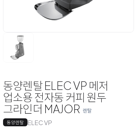
동양렌탈 ELEC VP 메저
업소용 전자동 커피 원두
그라인더 MAJOR
렌탈
ELEC VP
동양렌탈