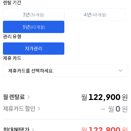
옵션 선택
렌탈 선택
렌탈 기간
3년
4년
(36개월)
(48개월)
5년
(60개월)
관리 유형
자가관리
제휴 카드
제휴카드를 선택하세요.
이용 요금
122,900
월
원
월 렌탈료
0
월
원
제휴카드 할인
122,900
월
원
최대혜택가