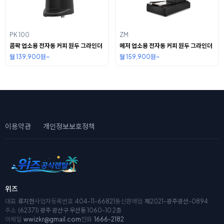
PK 100
ZM
콤팍 업소용 전자동 커피 원두 그라인더
메저 업소용 전자동 커피 원두 그라인더
월 139,900원~
월 159,900원~
이용약관
개인정보보호정책
위즈
대표
류지현
사업자등록번호
404-11-66821
통신판매업
제2021-광주광산-0894
주소
(62371) 광주 광산구 우산동 1060-10 2층
이메일
wwizkr@gmail.com
전화
1666-2182