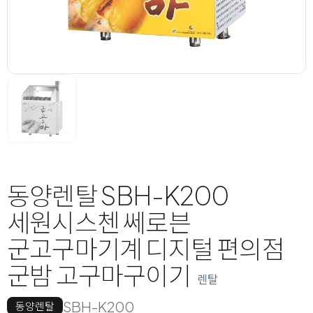
동양렌탈 SBH-K200
세원시스첸 쎄로븐
군고구마기계 디지털 편의점
군밤 고구마구이기
렌탈
SBH-K200
동양렌탈