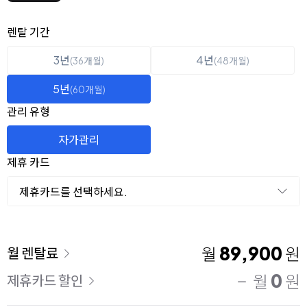
옵션 선택
렌탈 선택
렌탈 기간
3년
4년
(36개월)
(48개월)
5년
(60개월)
관리 유형
자가관리
제휴 카드
제휴카드를 선택하세요.
이용 요금
89,900
월
원
월 렌탈료
0
월
원
제휴카드 할인