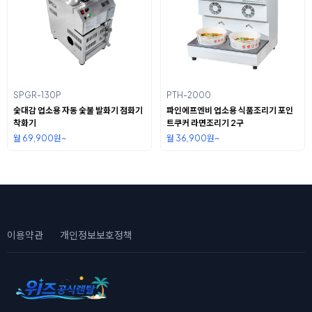
SPGR-130P
PTH-2000
숯대감 업소용 자동 숯불 발화기 점화기
파인에프엔비 업소용 식품조리기 포인
착화기
트쿠커 라면조리기 2구
월 69,900원~
월 36,900원~
이용약관
개인정보보호정책