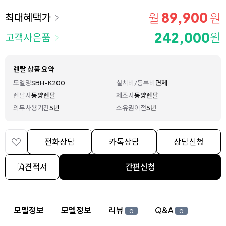
89,900
월
원
최대혜택가
242,000
원
고객사은품
렌탈 상품 요약
모델명
SBH-K200
설치비/등록비
면제
렌탈사
동양렌탈
제조사
동양렌탈
의무사용기간
5년
소유권이전
5년
전화상담
카톡상담
상담신청
견적서
간편신청
상세 정보
모델정보
모델정보
리뷰
Q&A
0
0