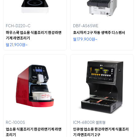
FCH-D220-C
DBF-AS65WE
하우스쿡 업소용 식품조리기 한강라면
호시자키 2구 자동 생맥주 디스펜서
기계 라면조리기
월 179,900원~
월 21,900원~
RC-1000S
ICM-6800R 셀프형
업소용 식품조리기 한강라면기계 라면
인큐엠 업소용 한강라면기계 식품조리
조리기
기 라면조리기 2구