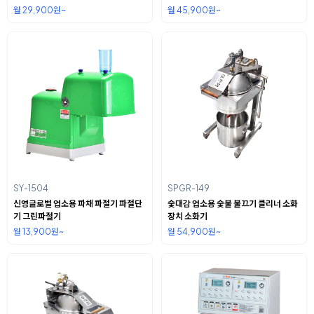
월 29,900원~
월 45,900원~
SY-1504
SPGR-149
신영글로벌 업소용 파채 파절기 파절단
숯대감 업소용 숯불 불끄기 클리너 소화
기 그린파절기
장치 소화기
월 13,900원~
월 54,900원~