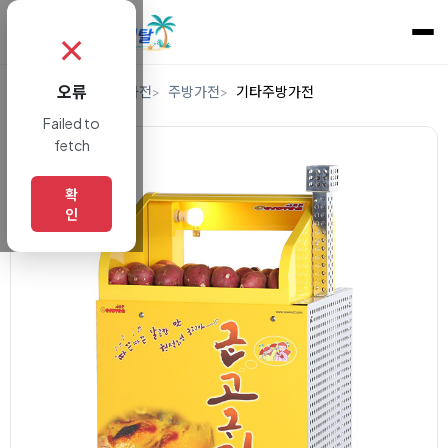
✗
오류
홈
렌탈
디지털/가전
주방가전
기타주방가전
Failed to
fetch
확
인