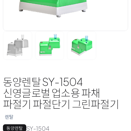
동양렌탈 SY-1504
신영글로벌 업소용 파채
파절기 파절단기 그린파절기
렌탈
SY-1504
동양렌탈