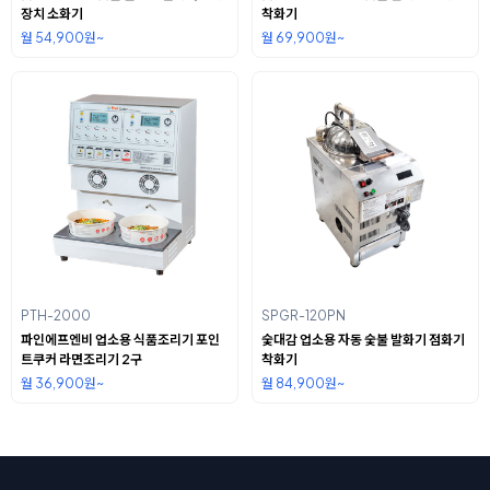
장치 소화기
착화기
월 54,900원~
월 69,900원~
PTH-2000
SPGR-120PN
파인에프엔비 업소용 식품조리기 포인
숯대감 업소용 자동 숯불 발화기 점화기
트쿠커 라면조리기 2구
착화기
월 36,900원~
월 84,900원~