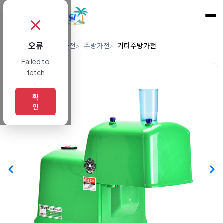
✗
오류
홈
렌탈
디지털/가전
주방가전
기타주방가전
Failed to
fetch
확
인