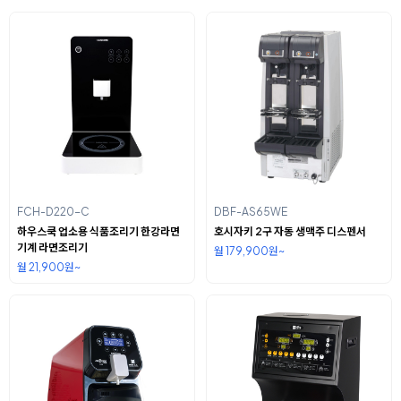
FCH-D220-C
DBF-AS65WE
하우스쿡 업소용 식품조리기 한강라면
호시자키 2구 자동 생맥주 디스펜서
기계 라면조리기
월 179,900원~
월 21,900원~