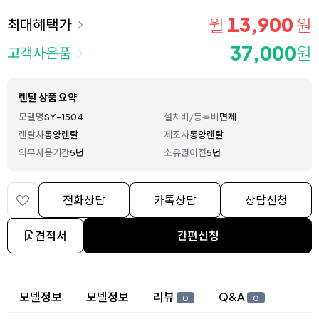
13,900
월
원
최대혜택가
37,000
원
고객사은품
렌탈 상품 요약
모델명
SY-1504
설치비/등록비
면제
렌탈사
동양렌탈
제조사
동양렌탈
의무사용기간
5년
소유권이전
5년
전화상담
카톡상담
상담신청
견적서
간편신청
상세 정보
모델정보
모델정보
리뷰
Q&A
0
0