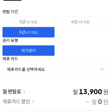
옵션 선택
렌탈 선택
렌탈 기간
3년
4년
(36개월)
(48개월)
5년
(60개월)
관리 유형
자가관리
제휴 카드
제휴카드를 선택하세요.
이용 요금
13,900
월
원
월 렌탈료
0
월
원
제휴카드 할인