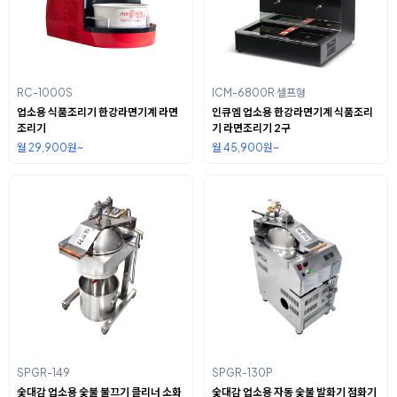
RC-1000S
ICM-6800R 셀프형
업소용 식품조리기 한강라면기계 라면
인큐엠 업소용 한강라면기계 식품조리
조리기
기 라면조리기 2구
월 29,900원~
월 45,900원~
SPGR-149
SPGR-130P
숯대감 업소용 숯불 불끄기 클리너 소화
숯대감 업소용 자동 숯불 발화기 점화기