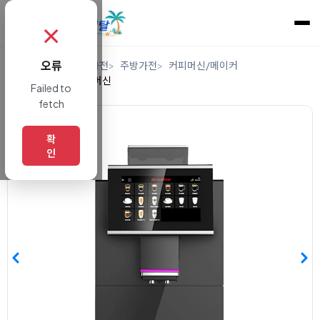
✗
오류
홈
렌탈
디지털/가전
주방가전
커피머신/메이커
업소용에스프레소머신
Failed to
fetch
확
인