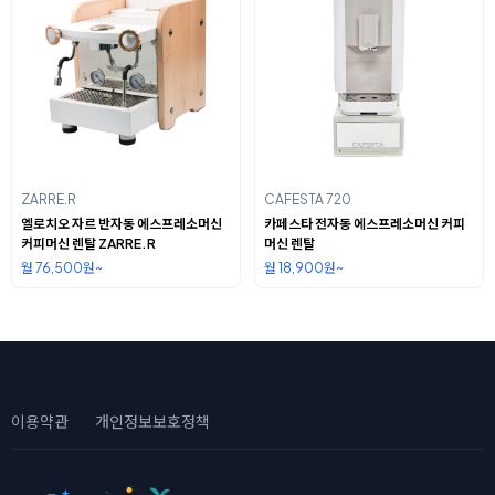
ZARRE.R
CAFESTA 720
엘로치오 자르 반자동 에스프레소머신
카페스타 전자동 에스프레소머신 커피
커피머신 렌탈 ZARRE.R
머신 렌탈
월 76,500원~
월 18,900원~
이용약관
개인정보보호정책