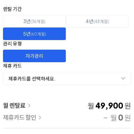
옵션 선택
렌탈 선택
렌탈 기간
3년
4년
(36개월)
(48개월)
5년
(60개월)
관리 유형
자가관리
제휴 카드
제휴카드를 선택하세요.
이용 요금
49,900
월
원
월 렌탈료
0
월
원
제휴카드 할인