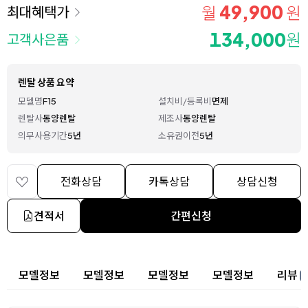
49,900
월
원
최대혜택가
134,000
원
고객사은품
렌탈 상품 요약
모델명
F15
설치비/등록비
면제
렌탈사
동양렌탈
제조사
동양렌탈
의무사용기간
5년
소유권이전
5년
전화상담
카톡상담
상담신청
견적서
간편신청
상세 정보
모델정보
모델정보
모델정보
모델정보
리뷰