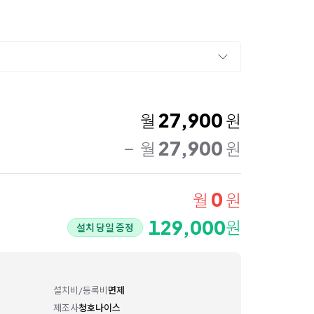
27,900
월
원
27,900
월
원
0
월
원
129,000
원
설치 당일 증정
설치비/등록비
면제
제조사
청호나이스