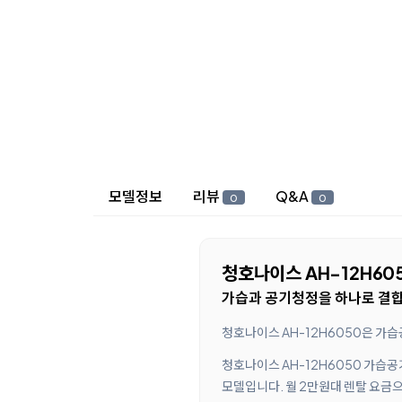
상세 정보
모델정보
리뷰
Q&A
0
0
청호나이스 AH-12H60
가습과 공기청정을 하나로 결합한
청호나이스 AH-12H6050은 가습
청호나이스 AH-12H6050 가습
모델입니다. 월 2만원대 렌탈 요금으