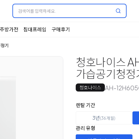
주방가전
침대프레임
구매후기
청정기
청호나이스 AH
가습공기청정
AH-12H605
청호나이스
옵션 선택
렌탈 선택
렌탈 기간
3년
(36개월)
관리 유형