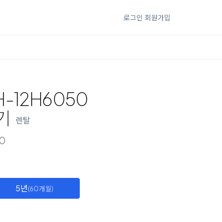
로그인
회원가입
-12H6050
기
렌탈
0
5년
(60개월)