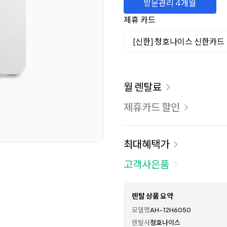
방문관리 4개월
제휴 카드
[신한] 청호나이스 신한카드
이용 요금
월 렌탈료
제휴카드 할인
최대혜택가
고객사은품
렌탈 상품 요약
모델명
AH-12H6050
렌탈사
청호나이스