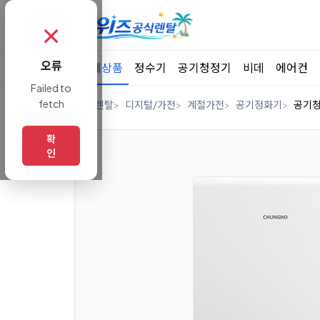
✗
오류
전체상품
정수기
공기청정기
비데
에어컨
Failed to
fetch
홈
렌탈
디지털/가전
계절가전
공기정화기
공기
확
인