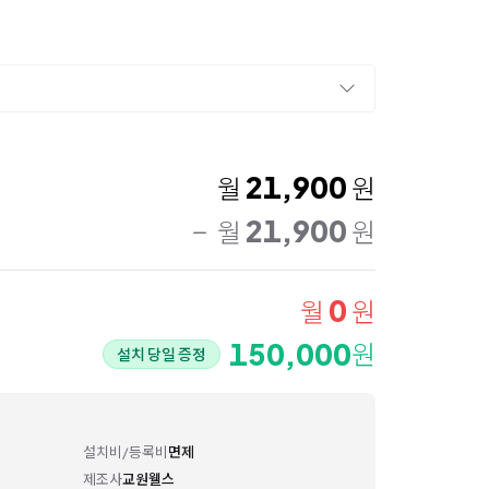
21,900
월
원
21,900
월
원
0
월
원
150,000
원
설치 당일 증정
설치비/등록비
면제
제조사
교원웰스