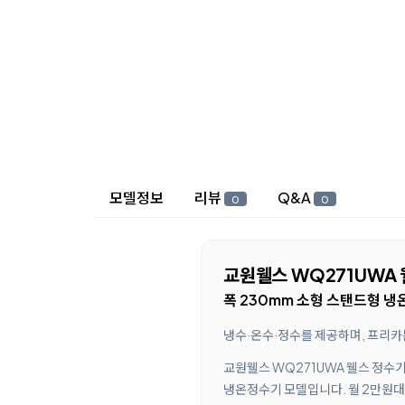
상세 정보
모델정보
리뷰
Q&A
0
0
교원웰스 WQ271UWA 
폭 230mm 소형 스탠드형 
냉수·온수·정수를 제공하며, 프리카
교원웰스 WQ271UWA 웰스 정수기
냉온정수기 모델입니다. 월 2만원대 