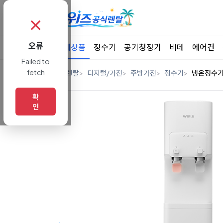
✗
오류
전체상품
정수기
공기청정기
비데
에어컨
Failed to
fetch
홈
렌탈
디지털/가전
주방가전
정수기
냉온정수
확
인