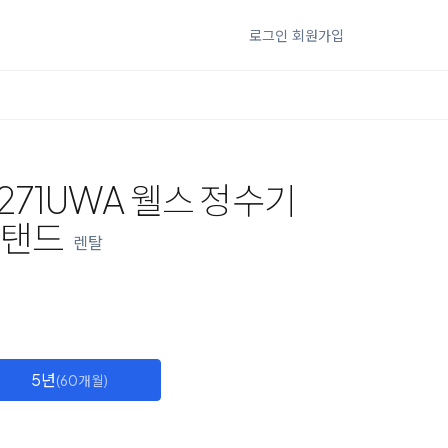
로그인
회원가입
71UWA 웰스 정수기
스탠드
렌탈
5년
(60개월)