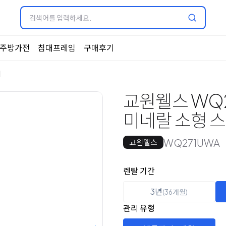
주방가전
침대프레임
구매후기
기
교원웰스 WQ2
미네랄 소형 
WQ271UWA
교원웰스
옵션 선택
렌탈 선택
렌탈 기간
3년
(36개월)
관리 유형