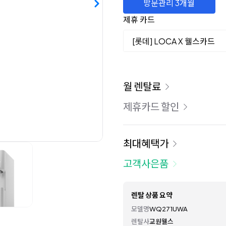
방문관리 3개월
제휴 카드
[롯데] LOCA X 웰스카드
이용 요금
월 렌탈료
제휴카드 할인
최대혜택가
고객사은품
렌탈 상품 요약
모델명
WQ271UWA
렌탈사
교원웰스