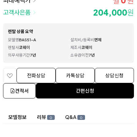
0
월
원
204,000
원
고객사은품
렌탈 상품 요약
모델명
BAS51-A
설치비/등록비
면제
렌탈사
코웨이
제조사
코웨이
의무사용기간
7년
소유권이전
7년
전화상담
카톡상담
상담신청
견적서
간편신청
상세 정보
모델정보
리뷰
Q&A
0
0