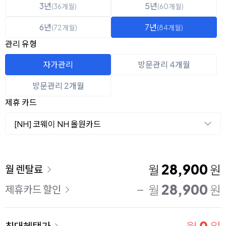
3년
5년
(36개월)
(60개월)
6년
7년
(72개월)
(84개월)
관리 유형
자가관리
방문관리 4개월
방문관리 2개월
제휴 카드
[NH] 코웨이 NH 올원카드
이용 요금
28,900
월
원
월 렌탈료
28,900
월
원
제휴카드 할인
최대혜택가