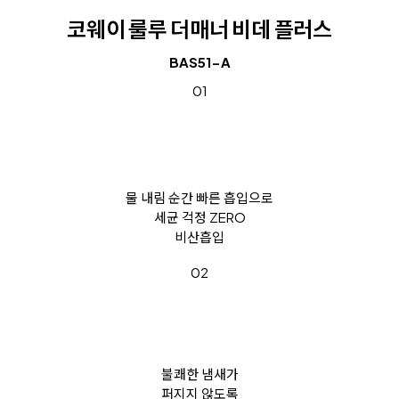
코웨이 룰루 더매너 비데 플러스
BAS51-A
01
물 내림 순간 빠른 흡입으로
세균 걱정 ZERO
비산흡입
02
불쾌한 냄새가
퍼지지 않도록