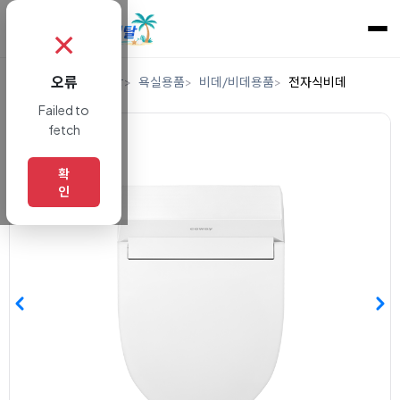
✗
오류
홈
렌탈
생활/건강
욕실용품
비데/비데용품
전자식비데
Failed to
fetch
확
인