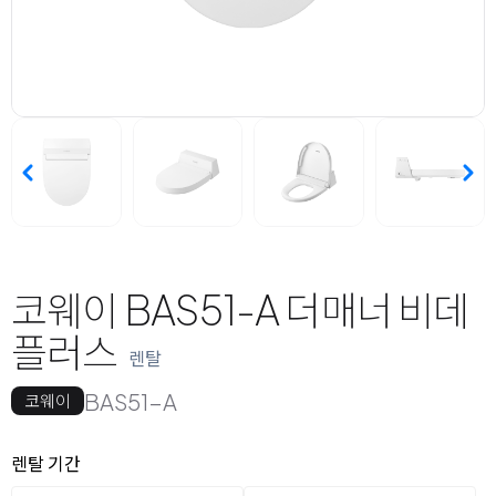
코웨이 BAS51-A 더매너 비데
플러스
렌탈
BAS51-A
코웨이
옵션 선택
렌탈 선택
렌탈 기간