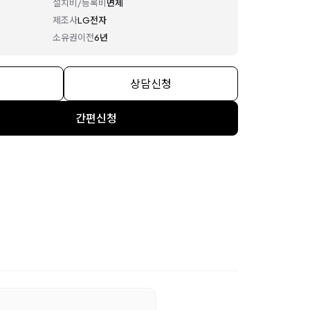
설치비/등록비
면제
제조사
LG전자
소유권이전
6년
상담신청
간편신청