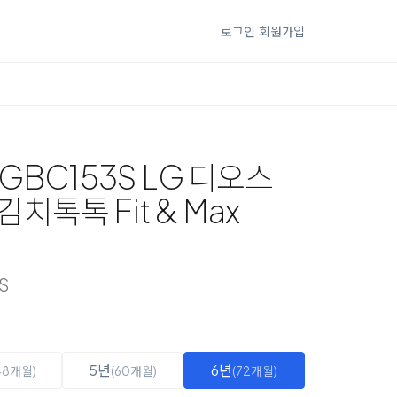
로그인
회원가입
GBC153S LG 디오스
톡톡 Fit & Max
S
5년
6년
48개월)
(60개월)
(72개월)