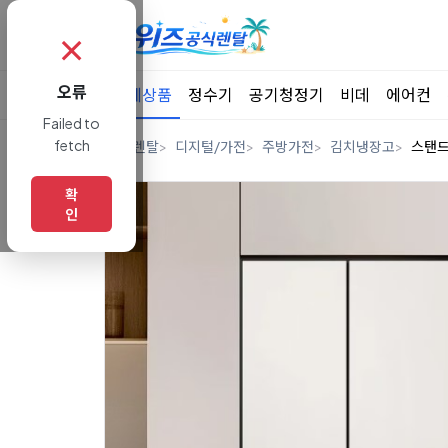
✗
오류
전체상품
정수기
공기청정기
비데
에어컨
Failed to
fetch
홈
렌탈
디지털/가전
주방가전
김치냉장고
스탠
확
인