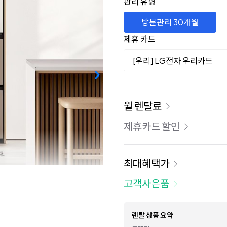
관리 유형
방문관리 30개월
제휴 카드
[우리] LG전자 우리카드
이용 요금
월 렌탈료
제휴카드 할인
최대혜택가
고객사은품
렌탈 상품 요약