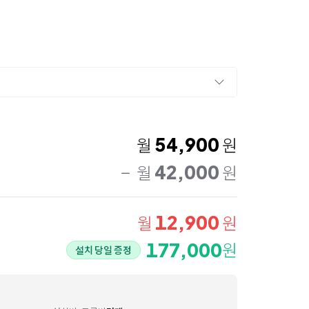
54,900
월
원
42,000
월
원
12,900
월
원
177,000
원
설치 당일 증정