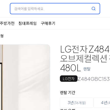
주방가전
침대프레임
구매후기
드형
LG전자 Z484
오브제컬렉션 김치
480L
렌탈
Z484GBC153
LG전자
옵션 선택
렌탈 선택
렌탈 기간
3년
4년
(36개월)
(