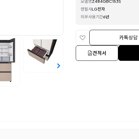
모델명
Z484GBC153S
렌탈사
LG전자
의무사용기간
6년
카톡상담
견적서