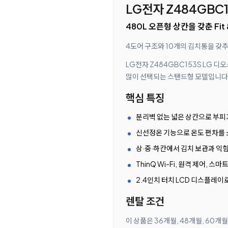
LG전자 Z484GBC1
480L 오픈형 상칸을 갖춘 Fi
4도어 구조와 10개의 김치통을 갖추
LG전자 Z484GBC153S LG 디
많이 선택되는 스탠드형 모델입니다. 
핵심 특징
분리벽 없는 넓은 상칸으로 부피
신선정온 기능으로 온도 편차를 
상·중·하칸에서 김치 보관과 익힘
ThinQ Wi-Fi, 원격 제어, 
2.4인치 터치 LCD 디스플레이
렌탈 조건
이 상품은 36개월, 48개월, 60개