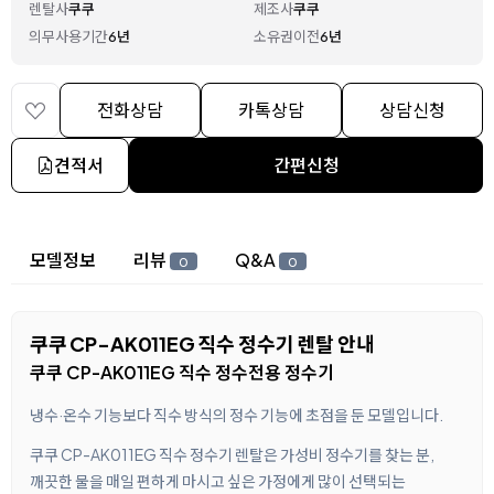
렌탈사
쿠쿠
제조사
쿠쿠
의무사용기간
6년
소유권이전
6년
전화상담
카톡상담
상담신청
견적서
간편신청
상세 정보
모델정보
리뷰
Q&A
0
0
쿠쿠 CP-AK011EG 직수 정수기 렌탈 안내
쿠쿠 CP-AK011EG 직수 정수전용 정수기
냉수·온수 기능보다 직수 방식의 정수 기능에 초점을 둔 모델입니다.
쿠쿠 CP-AK011EG 직수 정수기 렌탈은 가성비 정수기를 찾는 분,
깨끗한 물을 매일 편하게 마시고 싶은 가정에게 많이 선택되는