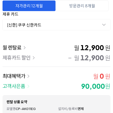
자가관리 12개월
방문관리 8개월
제휴 카드
[신한] 쿠쿠 신한카드
이용 요금
12,900
월
원
월 렌탈료
12,900
월
원
제휴카드 할인
0
월
원
최대혜택가
90,000
원
고객사은품
렌탈 상품 요약
모델명
CP-AK011EG
설치비/등록비
면제