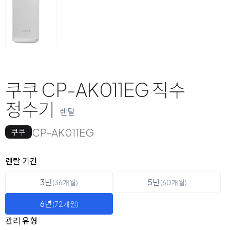
쿠쿠 CP-AK011EG 직수
정수기
렌탈
CP-AK011EG
쿠쿠
옵션 선택
렌탈 선택
렌탈 기간
3년
5년
(36개월)
(60개월)
6년
(72개월)
관리 유형