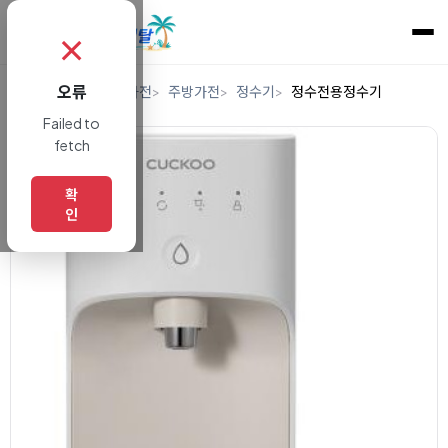
✗
오류
홈
렌탈
디지털/가전
주방가전
정수기
정수전용정수기
Failed to
fetch
확
인