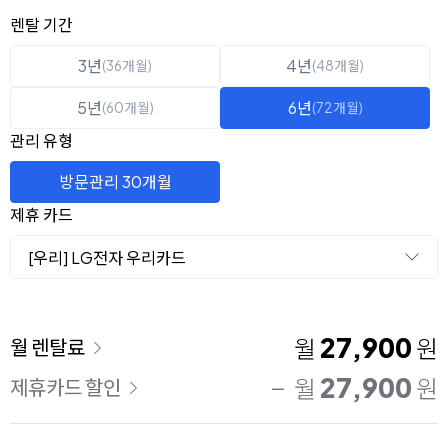
옵션 선택
렌탈 선택
렌탈 기간
3년
4년
(36개월)
(48개월)
5년
6년
(60개월)
(72개월)
관리 유형
방문관리 30개월
제휴 카드
[우리] LG전자 우리카드
이용 요금
27,900
월
원
월 렌탈료
27,900
월
원
제휴카드 할인