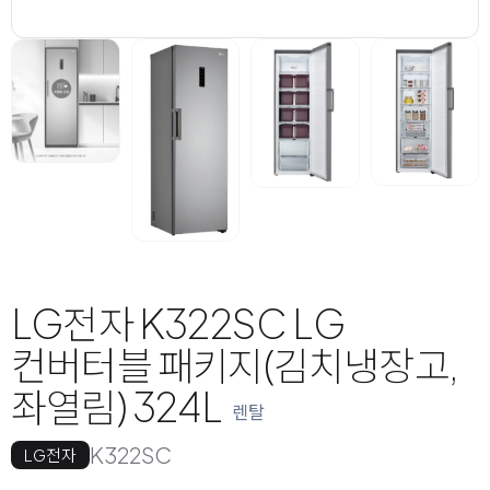
LG전자 K322SC LG
컨버터블 패키지(김치냉장고,
좌열림) 324L
렌탈
K322SC
LG전자