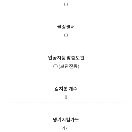
O
쿨링센서
O
인공지능 맞춤보관
○ (보관전용)
김치통 개수
8
냉기지킴가드
4개