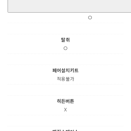
O
탈취
O
페어설치키트
적용불가
히든버튼
X