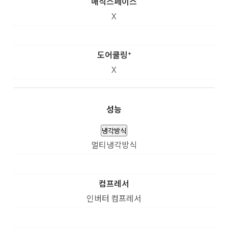
매직스페이스
X
도어쿨링⁺
X
성능
냉각방식
멀티냉각방식
컴프레서
인버터 컴프레서