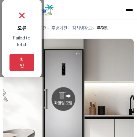
✗
오류
홈
렌탈
디지털/가전
주방가전
김치냉장고
뚜껑형
Failed to
fetch
확
인