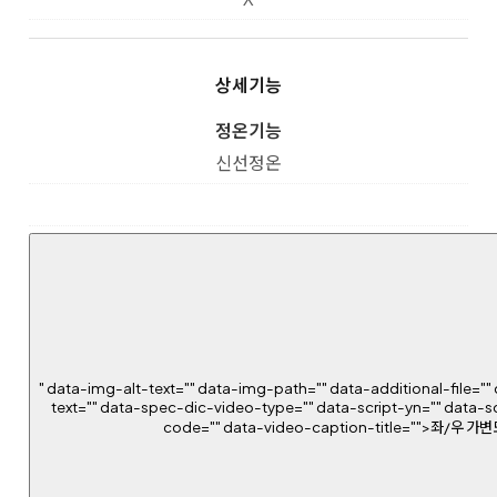
상세기능
정온기능
신선정온
" data-img-alt-text="" data-img-path="" data-additional-file="" 
text="" data-spec-dic-video-type="" data-script-yn="" data-s
code="" data-video-caption-title="">좌/우 가