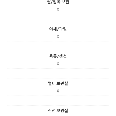
쌀/잡곡 보관
X
야채/과일
X
육류/생선
X
멀티 보관실
X
신선 보관실