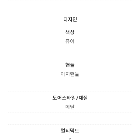
디자인
색상
퓨어
핸들
이지핸들
도어스타일/재질
메탈
멀티덕트
X