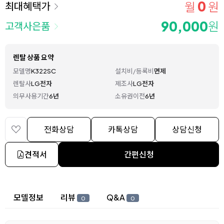
0
월
원
최대혜택가
90,000
원
고객사은품
렌탈 상품 요약
모델명
K322SC
설치비/등록비
면제
렌탈사
LG전자
제조사
LG전자
의무사용기간
6년
소유권이전
6년
전화상담
카톡상담
상담신청
견적서
간편신청
상세 정보
모델정보
리뷰
Q&A
0
0