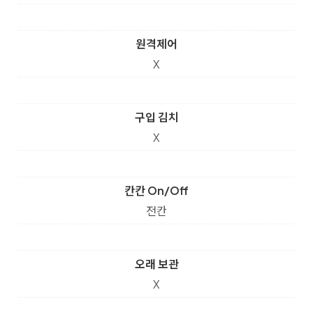
원격제어
X
구입 김치
X
칸칸 On/Off
전칸
오래 보관
X