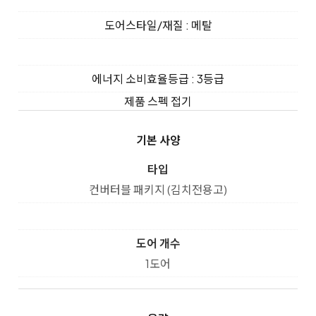
도어스타일/재질 : 메탈
에너지 소비효율등급 : 3등급
제품 스펙 접기
기본 사양
타입
컨버터블 패키지 (김치전용고)
도어 개수
1도어