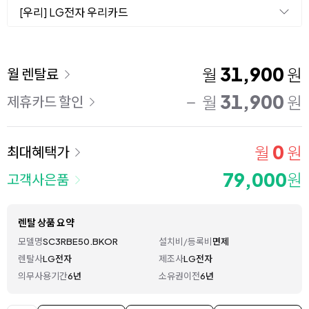
[우리] LG전자 우리카드
이용 요금
31,900
월
원
월 렌탈료
31,900
월
원
제휴카드 할인
0
월
원
최대혜택가
79,000
원
고객사은품
렌탈 상품 요약
모델명
SC3RBE50.BKOR
설치비/등록비
면제
렌탈사
LG전자
제조사
LG전자
의무사용기간
6년
소유권이전
6년