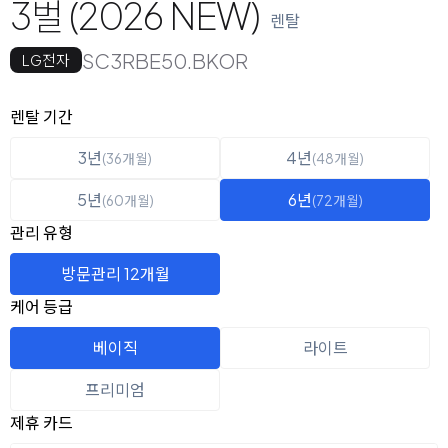
3벌 (2026 NEW)
렌탈
SC3RBE50.BKOR
LG전자
옵션 선택
렌탈 선택
렌탈 기간
3년
4년
(36개월)
(48개월)
5년
6년
(60개월)
(72개월)
관리 유형
방문관리 12개월
케어 등급
베이직
라이트
프리미엄
제휴 카드