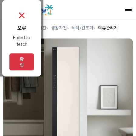
✗
오류
홈
렌탈
디지털/가전
생활가전
세탁/건조기
의류관리기
Failed to
fetch
확
인