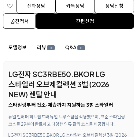
전화상담
카톡상담
상담신청
견적서
간편신청
상세 정보
모델정보
리뷰
Q&A
0
0
LG전자 SC3RBE50.BKOR LG
스타일러 오브제컬렉션 3벌 (2026
NEW) 렌탈 안내
스타일링부터 건조·제습까지 지원하는 3벌 스타일러
듀얼 인버터 히트펌프와 듀얼 트루스팀을 적용했으며, 표준 스타일링
코스를 29분에 완료하고 다양한 의류 관리 코스를 제공합니다.
LG전자 SC3RBE50.BKOR LG 스타일러 오브제컬렉션 3벌 (2026