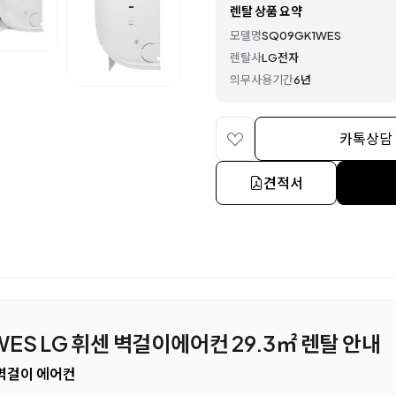
렌탈 상품 요약
모델명
SQ09GK1WES
렌탈사
LG전자
의무사용기간
6년
카톡상담
견적서
WES LG 휘센 벽걸이에어컨 29.3㎡ 렌탈 안내
 벽걸이 에어컨