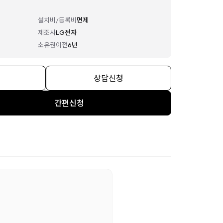
설치비/등록비
면제
제조사
LG전자
소유권이전
6년
상담신청
간편신청