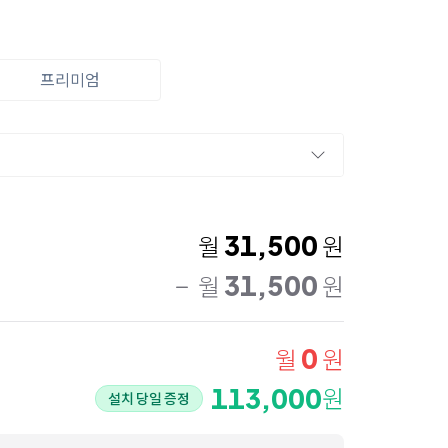
프리미엄
31,500
월
원
31,500
월
원
0
월
원
113,000
원
설치 당일 증정