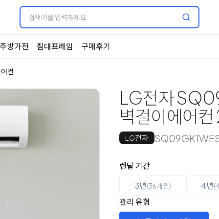
주방가전
침대프레임
구매후기
에어컨
LG전자 SQ0
벽걸이에어컨 2
SQ09GK1WE
LG전자
옵션 선택
렌탈 선택
렌탈 기간
3년
4년
(36개월)
(
관리 유형