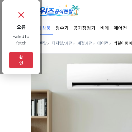
✗
오류
전체상품
정수기
공기청정기
비데
에어컨
Failed to
fetch
홈
렌탈
디지털/가전
계절가전
에어컨
벽걸이형
확
인