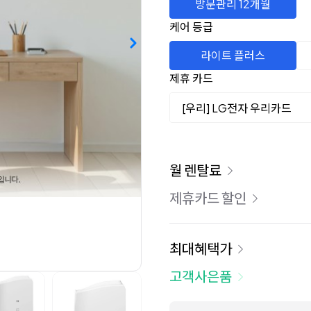
방문관리 12개월
케어 등급
라이트 플러스
제휴 카드
[우리] LG전자 우리카드
이용 요금
월 렌탈료
제휴카드 할인
최대혜택가
고객사은품