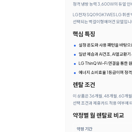
정격 냉방 능력 3,600W의 듀얼 
LG전자 SQ09GK1WES LG 휘
선택되는 벽걸이형에어컨 모델입니다.
핵심 특징
설정 온도와 사용 패턴을 바탕으
일반 제습과 AI건조, AI열교환
LG ThinQ Wi-Fi 연결을 통
에너지 소비효율 1등급이며 정격
렌탈 조건
이 상품은 36개월, 48개월, 60개
선택 조건과 제휴카드 적용 여부에 
약정별 월 렌탈료 비교
약정 기간