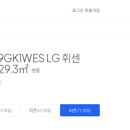
로그인
회원가입
9GK1WES LG 휘센
9.3㎡
렌탈
S
5년
6년
48개월)
(60개월)
(72개월)