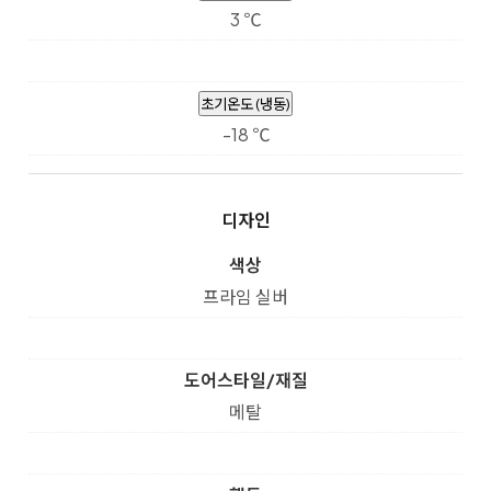
3 ℃
초기온도 (냉동)
-18 ℃
디자인
색상
프라임 실버
도어스타일/재질
메탈