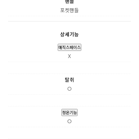
핸들
포켓핸들
상세기능
매직스페이스
X
탈취
O
정온기능
O