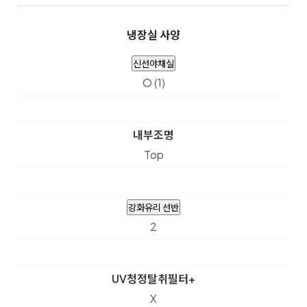
냉장실 사양
신선야채실
O (1)
내부조명
Top
강화유리 선반
2
UV청정탈취필터+
X