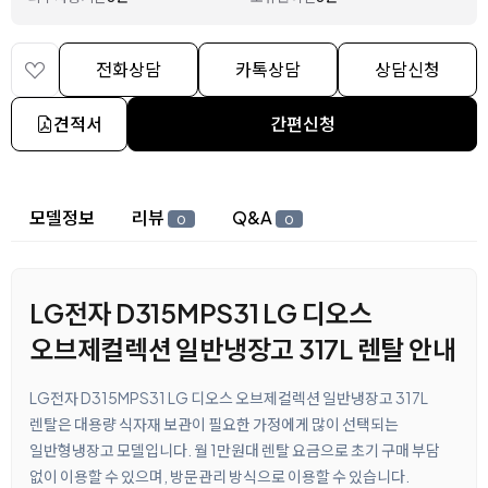
전화상담
카톡상담
상담신청
견적서
간편신청
상세 정보
모델정보
리뷰
Q&A
0
0
LG전자 D315MPS31 LG 디오스
오브제컬렉션 일반냉장고 317L 렌탈 안내
LG전자 D315MPS31 LG 디오스 오브제컬렉션 일반냉장고 317L
렌탈은 대용량 식자재 보관이 필요한 가정에게 많이 선택되는
일반형냉장고 모델입니다. 월 1만원대 렌탈 요금으로 초기 구매 부담
없이 이용할 수 있으며, 방문관리 방식으로 이용할 수 있습니다.