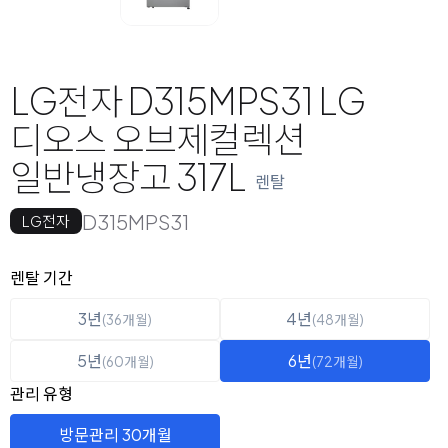
LG전자 D315MPS31 LG
디오스 오브제컬렉션
일반냉장고 317L
렌탈
D315MPS31
LG전자
옵션 선택
렌탈 선택
렌탈 기간
3년
4년
(36개월)
(48개월)
5년
6년
(60개월)
(72개월)
관리 유형
방문관리 30개월