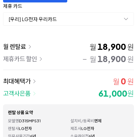
제휴 카드
[우리] LG전자 우리카드
이용 요금
18,900
월
원
월 렌탈료
18,900
월
원
제휴카드 할인
0
월
원
최대혜택가
61,000
원
고객사은품
렌탈 상품 요약
모델명
D315MPS31
설치비/등록비
면제
렌탈사
LG전자
제조사
LG전자
의무사용기간
6년
소유권이전
6년