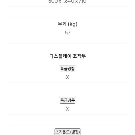
600 x 1,640 x 710
무게 (kg)
57
디스플레이 조작부
특급냉장
X
특급냉동
X
초기온도 (냉장)