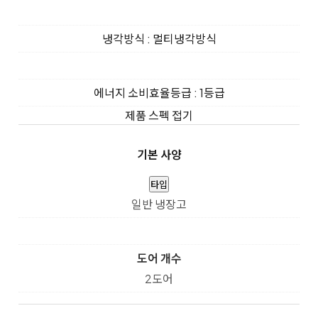
냉각방식 : 멀티냉각방식
에너지 소비효율등급 : 1등급
제품 스펙 접기
기본 사양
타입
일반 냉장고
도어 개수
2도어