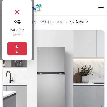
✗
오류
홈
렌탈
디지털/가전
주방가전
냉장고
일반형냉장고
Failed to
fetch
확
인