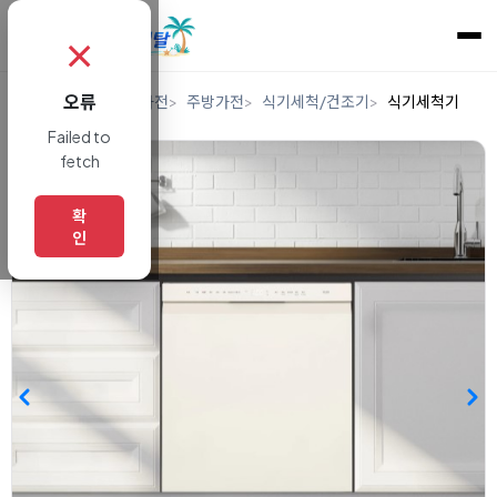
✗
오류
홈
렌탈
디지털/가전
주방가전
식기세척/건조기
식기세척기
Failed to
fetch
확
인