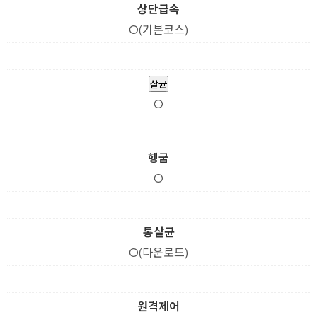
상단급속
O(기본코스)
살균
O
헹굼
O
통살균
O(다운로드)
원격제어