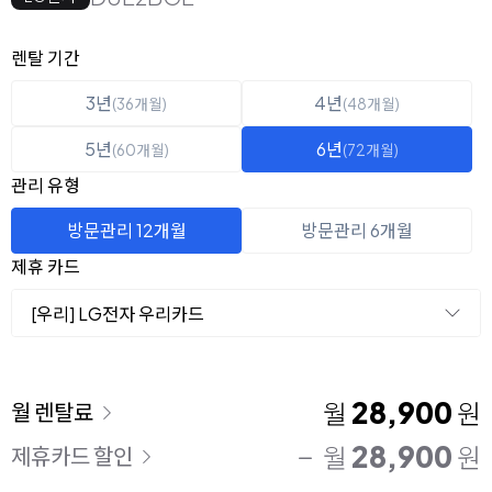
옵션 선택
렌탈 선택
렌탈 기간
3년
4년
(36개월)
(48개월)
5년
6년
(60개월)
(72개월)
관리 유형
방문관리 12개월
방문관리 6개월
제휴 카드
[우리] LG전자 우리카드
이용 요금
28,900
월
원
월 렌탈료
28,900
월
원
제휴카드 할인