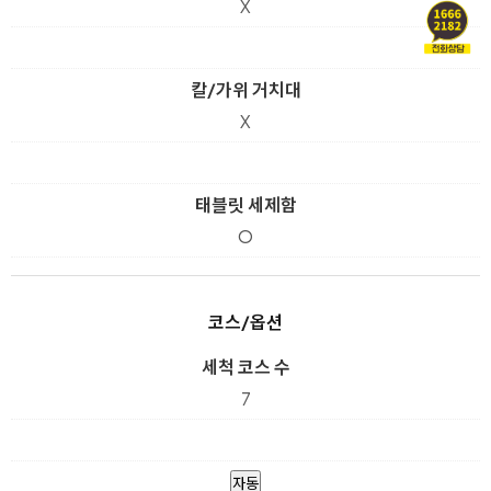
X
칼/가위 거치대
X
태블릿 세제함
O
코스/옵션
세척 코스 수
7
자동