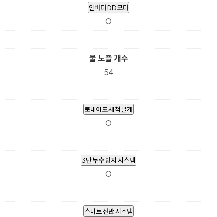
인버터 DD모터
O
물 노즐 개수
54
토네이도 세척 날개
O
3단 누수 방지 시스템
O
스마트 선반 시스템