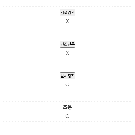
열풍건조
X
건조단독
X
일시정지
O
조용
O