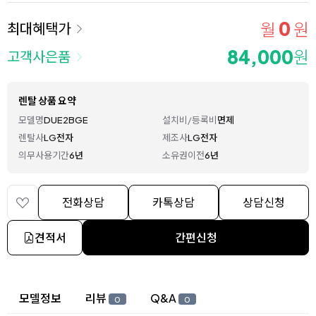
0
월
원
최대혜택가
84,000
원
고객사은품
렌탈 상품 요약
모델명
DUE2BGE
설치비/등록비
면제
렌탈사
LG전자
제조사
LG전자
의무사용기간
6년
소유권이전
6년
전화상담
카톡상담
상담신청
견적서
간편신청
상세 정보
모델정보
리뷰
Q&A
0
0