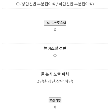
O (상단선반 부분접이식 / 하단선반 부분접이식)
100℃ 트루스팀
X
높이조절 선반
O
물 분사 노출 위치
3단(최상단,상단,하단)
보관기능
X