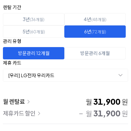
옵션 선택
렌탈 선택
렌탈 기간
3년
4년
(36개월)
(48개월)
5년
6년
(60개월)
(72개월)
관리 유형
방문관리 12개월
방문관리 6개월
제휴 카드
[우리] LG전자 우리카드
이용 요금
31,900
월
원
월 렌탈료
31,900
월
원
제휴카드 할인