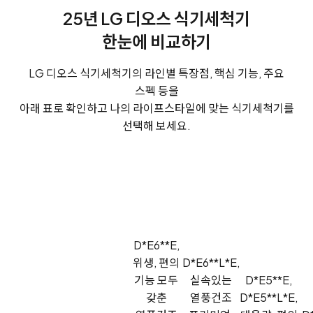
25년 LG 디오스 식기세척기
한눈에 비교하기
LG 디오스 식기세척기의 라인별 특장점, 핵심 기능, 주요
스펙 등을
아래 표로 확인하고 나의 라이프스타일에 맞는 식기세척기를
선택해 보세요.
D*E6**E,
위생, 편의
D*E6**L*E,
기능 모두
실속있는
D*E5**E,
갖춘
열풍건조
D*E5**L*E,