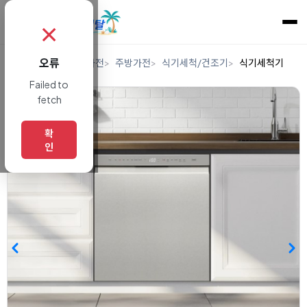
✗
오류
홈
렌탈
디지털/가전
주방가전
식기세척/건조기
식기세척기
Failed to
fetch
확
인