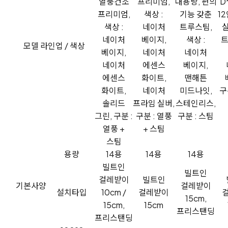
열풍건조
프리미엄,
대용량, 편의
D
프리미엄,
색상 :
기능 갖춘
1
색상 :
네이처
트루스팀,
네이처
베이지,
색상 :
트
모델 라인업 / 색상
베이지,
네이처
네이처
네이처
에센스
베이지,
에센스
화이트,
맨해튼
화이트,
네이처
미드나잇,
구
솔리드
프라임 실버,
스테인리스,
그린, 구분 :
구분 : 열풍
구분 : 스팀
열풍 +
+ 스팀
스팀
용량
14용
14용
14용
빌트인
빌트인
걸레받이
빌트인
기본사양
걸레받이
설치타입
10cm /
걸레받이
15cm,
15cm,
15cm
프리스탠딩
프리스탠딩