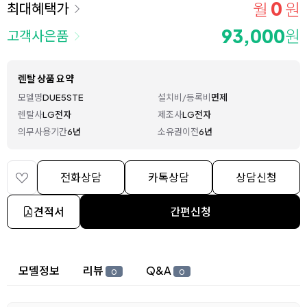
0
월
원
최대혜택가
93,000
원
고객사은품
렌탈 상품 요약
모델명
DUE5STE
설치비/등록비
면제
렌탈사
LG전자
제조사
LG전자
의무사용기간
6년
소유권이전
6년
전화상담
카톡상담
상담신청
견적서
간편신청
상세 정보
모델정보
리뷰
Q&A
0
0