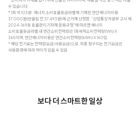
* 소비자의 이해를 돕기 위해 연출된 이미지이며, 제품별 색상 및 스펙은 다를
수 있습니다.
* 1회 약 103원 : 에너지 소비효율등급라벨에 기재된 연간에너지비용
37,000원(반올림 전 37,493원)에 근거해 산정함, “산업통상자원부 고시 제
2024-169호 효율관리기자재 운용규정"에 따르면 에너지
소비효율등급라벨 내 연간소비전력량은 1회세척소비전력량(Wh) X
365이며, 연간에너지비용은 연간소비전력량(kWh) X 160임
* 해당 전기료는 전력량요금(사용요금)으로, 최종 청구되는 전기요금은
사용환경에 따라 차이가 있을 수 있음
보다 더 스마트한 일상