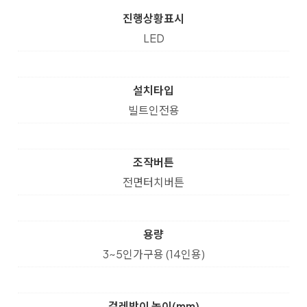
진행상황표시
LED
설치타입
빌트인전용
조작버튼
전면터치버튼
용량
3~5인가구용 (14인용)
걸레받이 높이(mm)