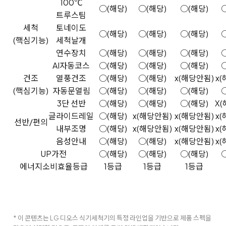
100℃
○(해당)
○(해당)
○(해당)
트루스팀
세척
토네이도
○(해당)
○(해당)
○(해당)
(핵심기능)
세척날개
연수장치
○(해당)
○(해당)
○(해당)
AI자동코스
○(해당)
○(해당)
○(해당)
건조
열풍건조
○(해당)
○(해당)
x(해당안됨)
x
(핵심기능)
자동문열림
○(해당)
○(해당)
○(해당)
3단 선반
○(해당)
○(해당)
○(해당)
X
글라이드레일
○(해당)
x(해당안됨)
x(해당안됨)
x
선반/편의
내부조명
○(해당)
x(해당안됨)
x(해당안됨)
x
음성안내
○(해당)
○(해당)
x(해당안됨)
x
UP가전
○(해당)
○(해당)
○(해당)
에너지소비효율등급
1등급
1등급
1등급
* 이 콘텐츠는 LG 디오스 식기세척기의 특정 라인업을 기반으로 제품 스펙을