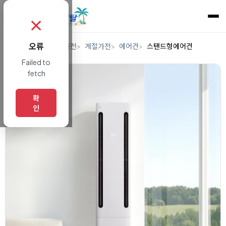
✗
오류
홈
렌탈
디지털/가전
계절가전
에어컨
스탠드형에어컨
Failed to
fetch
확
인