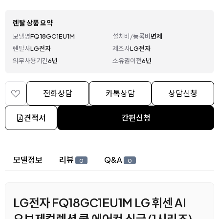
렌탈 상품 요약
모델명
FQ18GC1EU1M
설치비/등록비
면제
렌탈사
LG전자
제조사
LG전자
의무사용기간
6년
소유권이전
6년
전화상담
카톡상담
상담신청
견적서
간편신청
상세 정보
모델정보
리뷰
Q&A
0
0
LG전자 FQ18GC1EU1M LG 휘센 AI
오브제컬렉션 쿨 에어컨 싱글 (1시리즈)