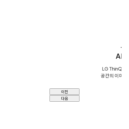
우
AI바
LG ThinQ
공간의 이미지
이전
다음