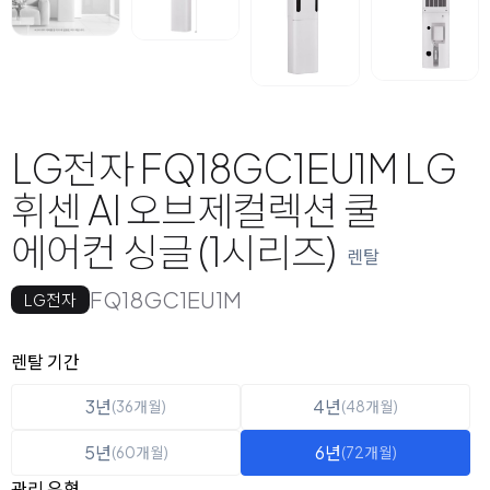
LG전자 FQ18GC1EU1M LG
휘센 AI 오브제컬렉션 쿨
에어컨 싱글 (1시리즈)
렌탈
FQ18GC1EU1M
LG전자
옵션 선택
렌탈 선택
렌탈 기간
3년
4년
(36개월)
(48개월)
5년
6년
(60개월)
(72개월)
관리 유형