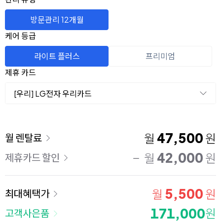
방문관리 12개월
케어 등급
라이트 플러스
프리미엄
제휴 카드
[우리] LG전자 우리카드
이용 요금
47,500
월
원
월 렌탈료
42,000
월
원
제휴카드 할인
5,500
월
원
최대혜택가
171,000
원
고객사은품