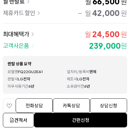
66,500
월
원
월 렌탈료
42,000
월
원
제휴카드 할인
24,500
월
원
최대혜택가
239,000
원
고객사은품
렌탈 상품 요약
모델명
FQ22GU2EA1
설치비/등록비
면제
렌탈사
LG전자
제조사
LG전자
의무사용기간
6년
소유권이전
6년
전화상담
카톡상담
상담신청
견적서
간편신청