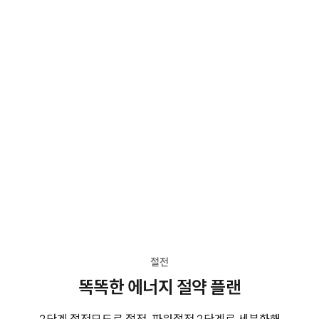
절전
똑똑한 에너지 절약 플랜
2단계 절전모드로 절전, 파워절전 2단계로 세분화해