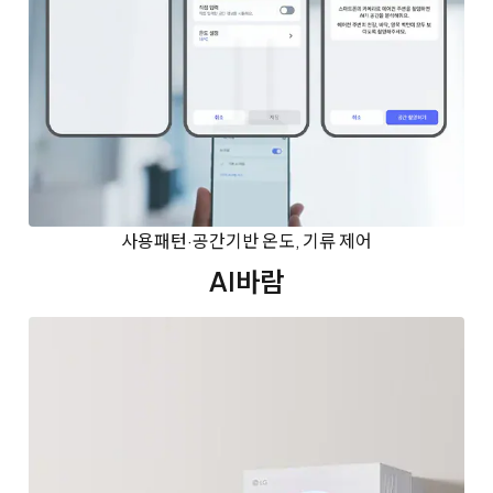
사용패턴·공간기반 온도, 기류 제어
AI바람