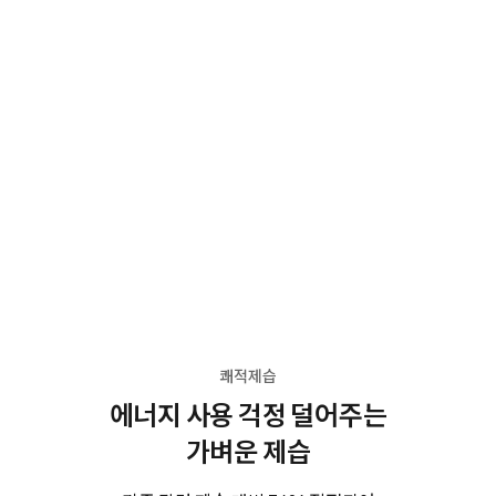
쾌적제습
에너지 사용 걱정 덜어주는
가벼운 제습