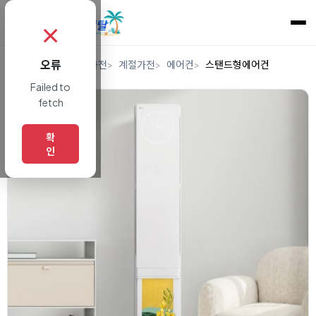
✗
오류
홈
렌탈
디지털/가전
계절가전
에어컨
스탠드형에어컨
Failed to
fetch
확
인