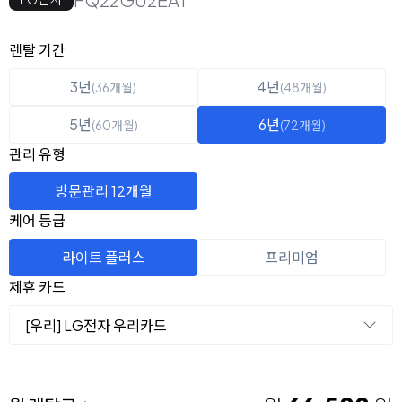
옵션 선택
렌탈 선택
렌탈 기간
3년
4년
(36개월)
(48개월)
5년
6년
(60개월)
(72개월)
관리 유형
방문관리 12개월
케어 등급
라이트 플러스
프리미엄
제휴 카드
[우리] LG전자 우리카드
이용 요금