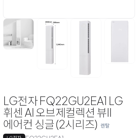
LG전자 FQ22GU2EA1 LG
휘센 AI 오브제컬렉션 뷰II
에어컨 싱글 (2시리즈)
렌탈
FQ22GU2EA1
LG전자