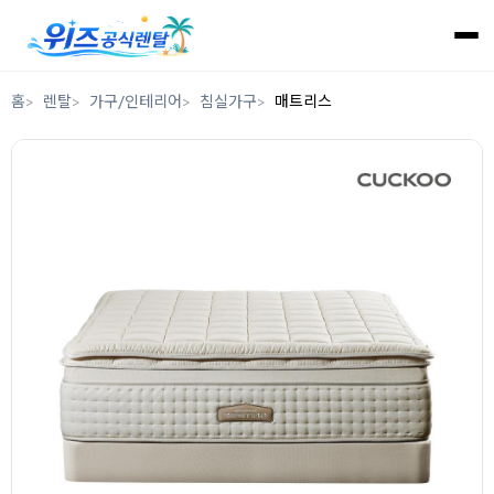
홈
렌탈
가구/인테리어
침실가구
매트리스