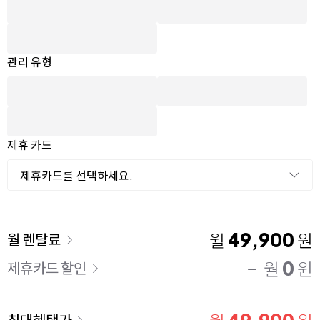
관리 유형
제휴 카드
제휴카드를 선택하세요.
이용 요금
49,900
월
원
월 렌탈료
0
월
원
제휴카드 할인
최대혜택가