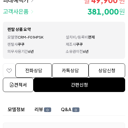
49,900
월
원
381,000
원
고객사은품
렌탈 상품 요약
모델명
CRM-F01HPSK
설치비/등록비
면제
렌탈사
쿠쿠
제조사
쿠쿠
의무사용기간
6년
소유권이전
6년
전화상담
카톡상담
상담신청
견적서
간편신청
상세 정보
모델정보
리뷰
Q&A
0
0