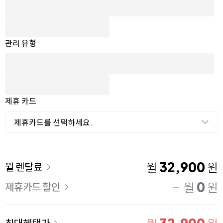
관리 유형
제휴 카드
제휴카드를 선택하세요.
이용 요금
32,900
월
원
월 렌탈료
0
월
원
제휴카드 할인
최대혜택가