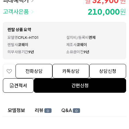
32,900
월
원
210,000
원
고객사은품
렌탈 상품 요약
모델명
CFLK-HT01
설치비/등록비
면제
렌탈사
코웨이
제조사
코웨이
의무사용기간
9년
소유권이전
9년
전화상담
카톡상담
상담신청
견적서
간편신청
상세 정보
모델정보
리뷰
Q&A
0
0