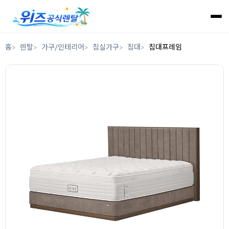
홈
렌탈
가구/인테리어
침실가구
침대
침대프레임