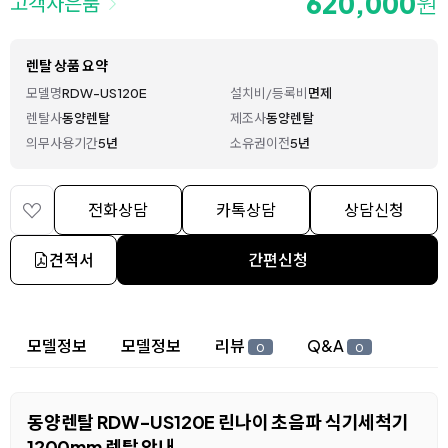
620,000
원
고객사은품
렌탈 상품 요약
모델명
RDW-US120E
설치비/등록비
면제
렌탈사
동양렌탈
제조사
동양렌탈
의무사용기간
5년
소유권이전
5년
전화상담
카톡상담
상담신청
견적서
간편신청
상세 정보
모델정보
모델정보
리뷰
Q&A
0
0
동양렌탈 RDW-US120E 린나이 초음파 식기세척기
1200mm 렌탈 안내