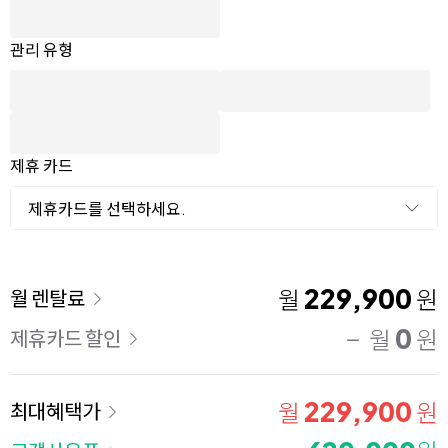
관리 유형
제휴 카드
제휴카드를 선택하세요.
이용 요금
229,900
월
원
월 렌탈료
0
월
원
제휴카드 할인
229,900
월
원
최대혜택가