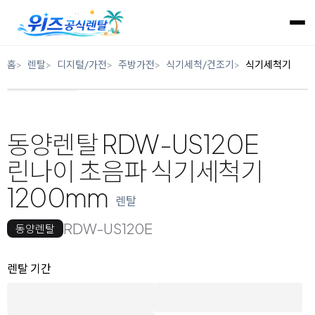
홈
렌탈
디지털/가전
주방가전
식기세척/건조기
식기세척기
동양렌탈 RDW-US120E
린나이 초음파 식기세척기
1200mm
렌탈
RDW-US120E
동양렌탈
옵션 선택
렌탈 선택
렌탈 기간