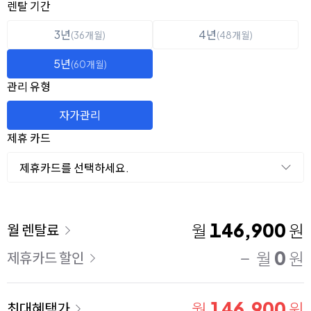
옵션 선택
렌탈 선택
렌탈 기간
3년
4년
(36개월)
(48개월)
5년
(60개월)
관리 유형
자가관리
제휴 카드
제휴카드를 선택하세요.
이용 요금
146,900
월
원
월 렌탈료
0
월
원
제휴카드 할인
146,900
월
원
최대혜택가