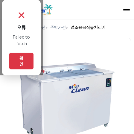
✗
오류
홈
렌탈
디지털/가전
주방가전
업소용음식물처리기
Failed to
fetch
확
인