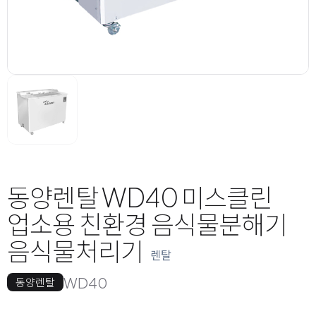
동양렌탈 WD40 미스클린
업소용 친환경 음식물분해기
음식물처리기
렌탈
WD40
동양렌탈