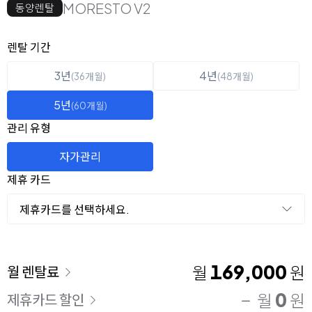
MORESTO V2
동양렌탈
옵션 선택
렌탈 선택
렌탈 기간
3년
4년
(36개월)
(48개월)
5년
(60개월)
관리 유형
자가관리
제휴 카드
제휴카드를 선택하세요.
이용 요금
169,000
월
원
월 렌탈료
0
월
원
제휴카드 할인