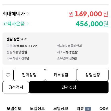
169,000
월
원
최대혜택가
456,000
원
고객사은품
렌탈 상품 요약
모델명
MORESTO V2
설치비/등록비
면제
렌탈사
동양렌탈
제조사
동양렌탈
의무사용기간
5년
소유권이전
5년
전화상담
카톡상담
상담신청
견적서
간편신청
상세 정보
모델정보
모델정보
모델정보
리뷰
Q&A
0