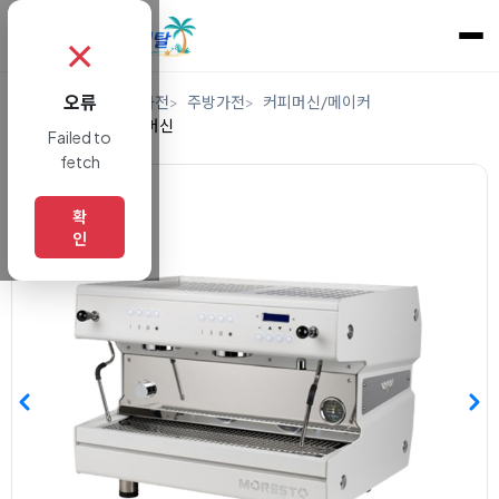
✗
오류
홈
렌탈
디지털/가전
주방가전
커피머신/메이커
업소용에스프레소머신
Failed to
fetch
확
인