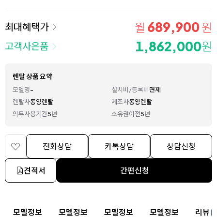
689,900
월
원
최대혜택가
1,862,000
원
고객사은품
렌탈 상품 요약
모델명
-
설치비/등록비
면제
렌탈사
동양렌탈
제조사
동양렌탈
의무사용기간
5년
소유권이전
5년
전화상담
카톡상담
상담신청
견적서
간편신청
상세 정보
모델정보
모델정보
모델정보
모델정보
리뷰