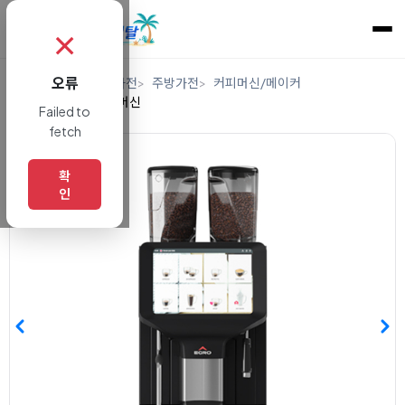
✗
오류
홈
렌탈
디지털/가전
주방가전
커피머신/메이커
업소용에스프레소머신
Failed to
fetch
확
인