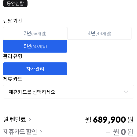
동양렌탈
옵션 선택
렌탈 선택
렌탈 기간
3년
4년
(36개월)
(48개월)
5년
(60개월)
관리 유형
자가관리
제휴 카드
제휴카드를 선택하세요.
이용 요금
689,900
월
원
월 렌탈료
0
월
원
제휴카드 할인