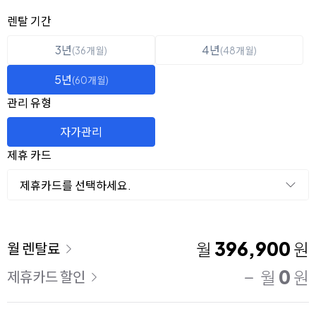
옵션 선택
렌탈 선택
렌탈 기간
3년
4년
(36개월)
(48개월)
5년
(60개월)
관리 유형
자가관리
제휴 카드
제휴카드를 선택하세요.
이용 요금
396,900
월
원
월 렌탈료
0
월
원
제휴카드 할인