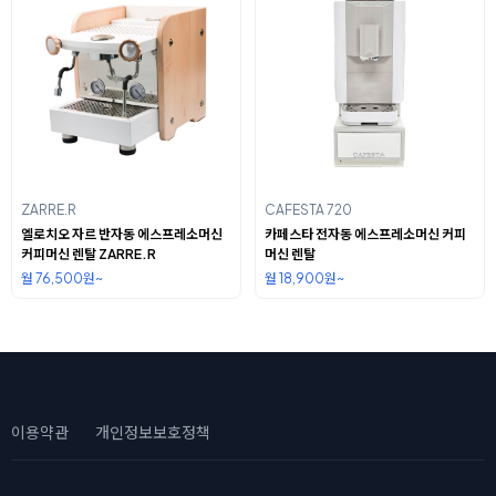
ZARRE.R
CAFESTA 720
엘로치오 자르 반자동 에스프레소머신
카페스타 전자동 에스프레소머신 커피
커피머신 렌탈 ZARRE.R
머신 렌탈
월 76,500원~
월 18,900원~
이용약관
개인정보보호정책