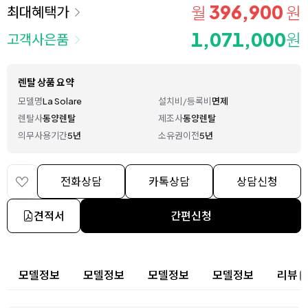
396,900
월
원
최대혜택가
1,071,000
원
고객사은품
렌탈 상품 요약
모델명
La Solare
설치비/등록비
면제
렌탈사
동양렌탈
제조사
동양렌탈
의무사용기간
5년
소유권이전
5년
전화상담
카톡상담
상담신청
견적서
간편신청
상세 정보
모델정보
모델정보
모델정보
모델정보
리뷰