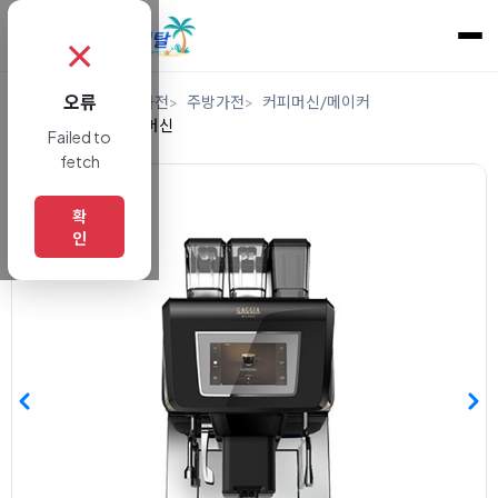
✗
오류
홈
렌탈
디지털/가전
주방가전
커피머신/메이커
업소용에스프레소머신
Failed to
fetch
확
인