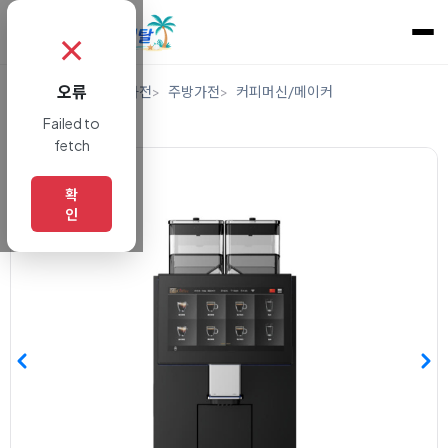
✗
오류
홈
렌탈
디지털/가전
주방가전
커피머신/메이커
에스프레소머신
Failed to
fetch
확
인