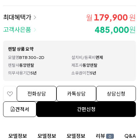
179,900
월
원
최대혜택가
485,000
원
고객사은품
렌탈 상품 요약
모델명
BTB 300-2D
설치비/등록비
면제
렌탈사
동양렌탈
제조사
동양렌탈
의무사용기간
5년
소유권이전
5년
전화상담
카톡상담
상담신청
견적서
간편신청
상세 정보
모델정보
모델정보
모델정보
리뷰
Q&A
0