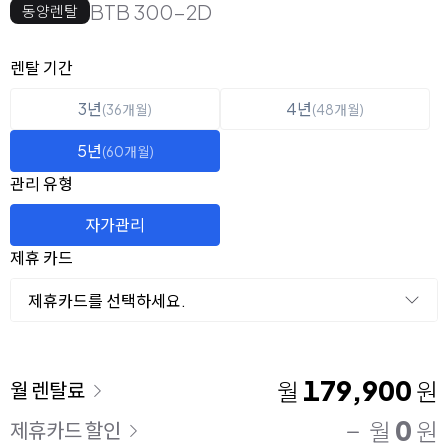
BTB 300-2D
동양렌탈
옵션 선택
렌탈 선택
렌탈 기간
3년
4년
(36개월)
(48개월)
5년
(60개월)
관리 유형
자가관리
제휴 카드
제휴카드를 선택하세요.
이용 요금
179,900
월
원
월 렌탈료
0
월
원
제휴카드 할인