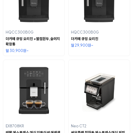
HQCC300B0G
HQCC300B0G
더카페 큐밍 오리진 +웰컴원두,슬러지
더카페 큐밍 오리진
확장통
월 29,900원~
월 30,900원~
EX8708KR
Neo CT2
테팔 에스프레소 머신 인투이션 에센셜
써모플랜 전자동 에스프레소머신 커피