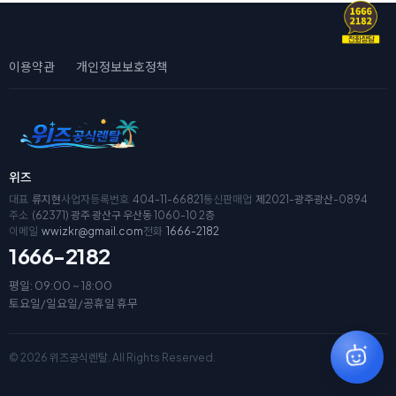
이용약관
개인정보보호정책
위즈
대표
류지현
사업자등록번호
404-11-66821
통신판매업
제2021-광주광산-0894
주소
(62371) 광주 광산구 우산동 1060-10 2층
이메일
wwizkr@gmail.com
전화
1666-2182
1666-2182
평일: 09:00 ~ 18:00
토요일/일요일/공휴일 휴무
© 2026 위즈공식렌탈. All Rights Reserved.