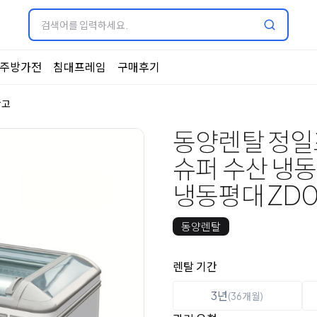
주방가전
침대프레임
구매후기
장고
동양렌탈 정일프
슈퍼 수산 냉
냉동평대 ZD0
동양렌탈
옵션 선택
렌탈 선택
렌탈 기간
3년
(36개월)