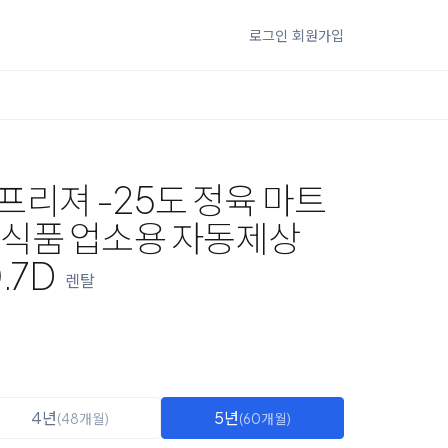
로그인
회원가입
리져 -25도 정육 마트
동식품 업소용 자동제상
.7D
렌탈
4년
5년
(48개월)
(60개월)