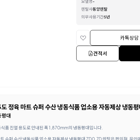
모델명
-
렌탈사
동양렌탈
의무사용기간
5년
카톡상담
견적서
도 정육 마트 슈퍼 수산 냉동식품 업소용 자동제상 냉동평대
동평대
냉동식품 진열 용도로 안내된 폭 1,870mm의 냉동평대입니다.
트 슈퍼 수산 냉동식품 업소용 자동제상 냉동평대 ZD0.7D 렌탈은 편의점, 무인매