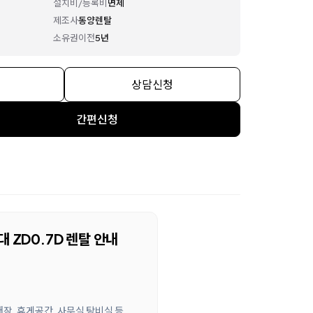
설치비/등록비
면제
제조사
동양렌탈
소유권이전
5년
상담신청
간편신청
 ZD0.7D 렌탈 안내
장, 휴게공간, 사무실 탕비실 등