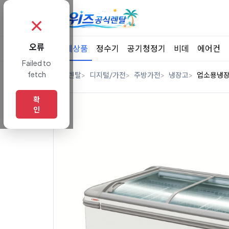
✗
오류
전체상품
정수기
공기청정기
비데
에어컨
Failed to
fetch
홈
렌탈
디지털/가전
주방가전
냉장고
업소용냉
확
인