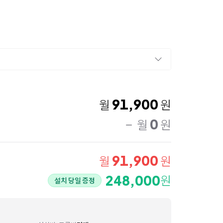
91,900
월
원
0
월
원
91,900
월
원
248,000
원
설치 당일 증정