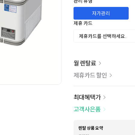
관리 유형
자가관리
제휴 카드
제휴카드를 선택하세요.
이용 요금
월 렌탈료
제휴카드 할인
최대혜택가
고객사은품
렌탈 상품 요약