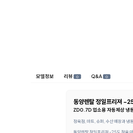
상세 정보
모델정보
리뷰
Q&A
0
0
동양렌탈 정일프리져 -25
ZD0.7D 업소용 자동제상 냉
정육점, 마트, 슈퍼, 수산 매장과 
동양렌탈 정일프리져 -25도 정육 마