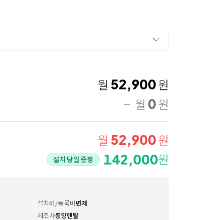
52,900
월
원
0
월
원
52,900
월
원
142,000
원
설치 당일 증정
설치비/등록비
면제
제조사
동양렌탈