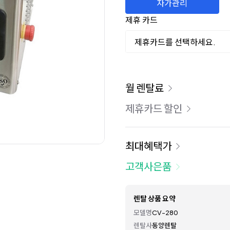
자가관리
제휴 카드
제휴카드를 선택하세요.
이용 요금
월 렌탈료
제휴카드 할인
최대혜택가
고객사은품
렌탈 상품 요약
모델명
CV-280
렌탈사
동양렌탈