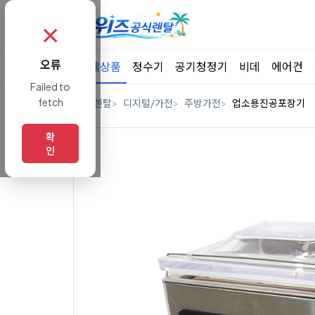
✗
오류
전체상품
정수기
공기청정기
비데
에어컨
Failed to
fetch
홈
렌탈
디지털/가전
주방가전
업소용진공포장기
확
인