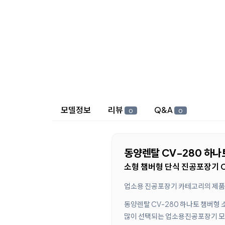
상세 정보
모델정보
리뷰
Q&A
0
0
동양렌탈 CV-280 하나
소형 챔버형 단식 진공포장기 C
업소용 진공포장기 카테고리의 제품으로
동양렌탈 CV-280 하나토 챔버형 
많이 선택되는 업소용진공포장기 모델