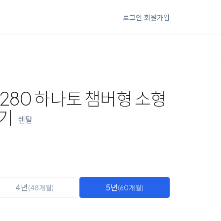
로그인
회원가입
280 하나토 챔버형 소형
기
렌탈
4년
5년
(48개월)
(60개월)