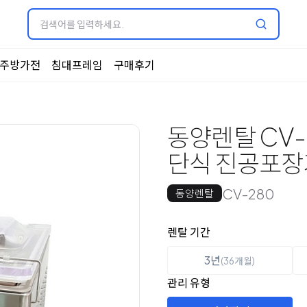
주방가전
침대프레임
구매후기
동양렌탈 CV-
단식 진공포장
CV-280
동양렌탈
옵션 선택
렌탈 선택
렌탈 기간
3년
(36개월)
관리 유형