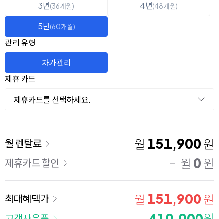
3년
4년
(36개월)
(48개월)
5년
(60개월)
관리 유형
자가관리
제휴 카드
제휴카드를 선택하세요.
이용 요금
151,900
월
원
월 렌탈료
0
월
원
제휴카드 할인
151,900
월
원
최대혜택가
410,000
원
고객사은품