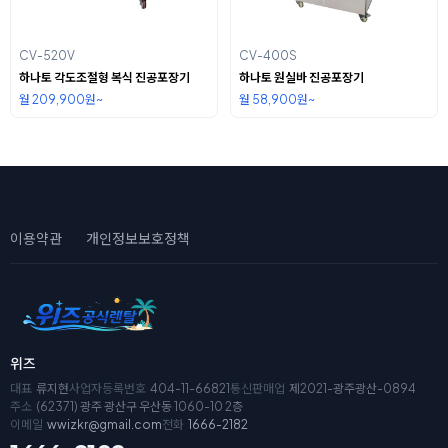
CV-520V
CV-400S
하나토 각도조절형 복식 진공포장기
하나토 원실바 진공포장기
월 209,900원~
월 58,900원~
이용약관
개인정보보호정책
위즈
대표
류지현
사업자등록번호
404-11-66821
통신판매업
제2021-광주광산-0894
주소
(62371) 광주 광산구 우산동 1060-10 2층
이메일
wwizkr@gmail.com
전화
1666-2182