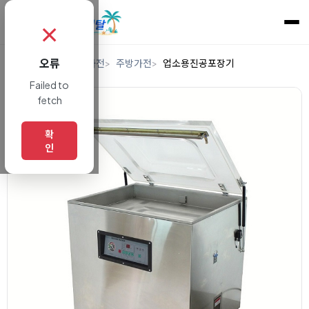
✗
오류
홈
렌탈
디지털/가전
주방가전
업소용진공포장기
Failed to
fetch
확
인