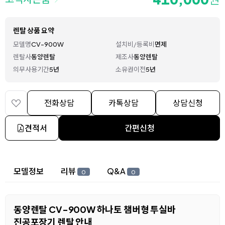
렌탈 상품 요약
모델명
CV-900W
설치비/등록비
면제
렌탈사
동양렌탈
제조사
동양렌탈
의무사용기간
5년
소유권이전
5년
전화상담
카톡상담
상담신청
견적서
간편신청
상세 정보
모델정보
리뷰
Q&A
0
0
동양렌탈 CV-900W 하나토 챔버형 투실바
진공포장기 렌탈 안내