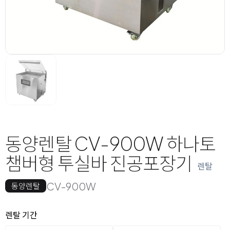
동양렌탈 CV-900W 하나토
챔버형 투실바 진공포장기
렌탈
CV-900W
동양렌탈
옵션 선택
렌탈 선택
렌탈 기간