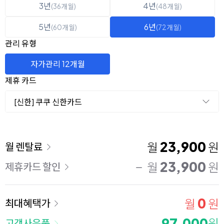
3년
4년
(36개월)
(48개월)
5년
6년
(60개월)
(72개월)
관리 유형
자가관리 12개월
제휴 카드
[신한] 쿠쿠 신한카드
이용 요금
23,900
월
원
월 렌탈료
23,900
월
원
제휴카드 할인
0
월
원
최대혜택가
97,000
원
고객사은품