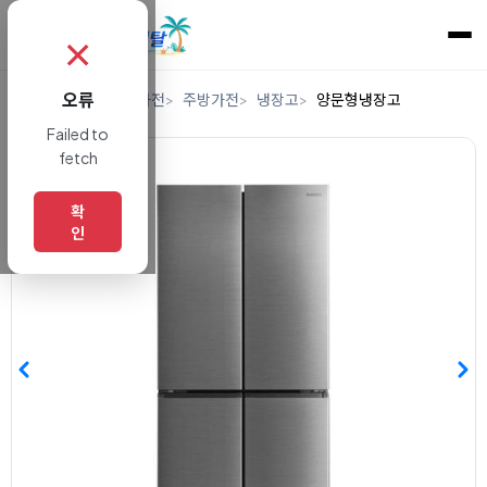
✗
오류
홈
렌탈
디지털/가전
주방가전
냉장고
양문형냉장고
Failed to
fetch
확
인