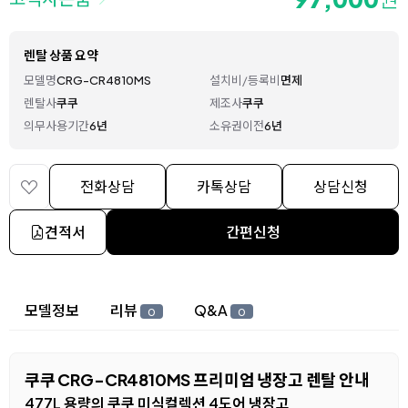
렌탈 상품 요약
모델명
CRG-CR4810MS
설치비/등록비
면제
렌탈사
쿠쿠
제조사
쿠쿠
의무사용기간
6년
소유권이전
6년
전화상담
카톡상담
상담신청
견적서
간편신청
상세 정보
모델정보
리뷰
Q&A
0
0
쿠쿠 CRG-CR4810MS 프리미엄 냉장고 렌탈 안내
477L 용량의 쿠쿠 미식컬렉션 4도어 냉장고