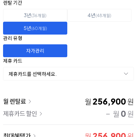
옵션 선택
렌탈 선택
렌탈 기간
3년
4년
(36개월)
(48개월)
5년
(60개월)
관리 유형
자가관리
제휴 카드
제휴카드를 선택하세요.
이용 요금
256,900
월
원
월 렌탈료
0
월
원
제휴카드 할인
256,900
월
원
최대혜택가