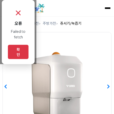
✗
오류
홈
렌탈
디지털/가전
주방가전
쥬서기/녹즙기
Failed to
fetch
확
인