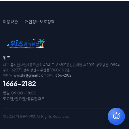
이용약관
개인정보보호정책
위즈
대표
류지현
사업자등록번호
404-11-66821
통신판매업
제2021-광주광산-0894
주소
(62371) 광주 광산구 우산동 1060-10 2층
이메일
wwizkr@gmail.com
전화
1666-2182
1666-2182
평일: 09:00 ~ 18:00
토요일/일요일/공휴일 휴무
© 2026 위즈공식렌탈. All Rights Reserved.