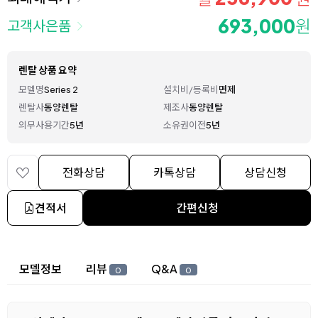
693,000
원
고객사은품
렌탈 상품 요약
모델명
Series 2
설치비/등록비
면제
렌탈사
동양렌탈
제조사
동양렌탈
의무사용기간
5년
소유권이전
5년
전화상담
카톡상담
상담신청
견적서
간편신청
상세 정보
모델정보
리뷰
Q&A
0
0