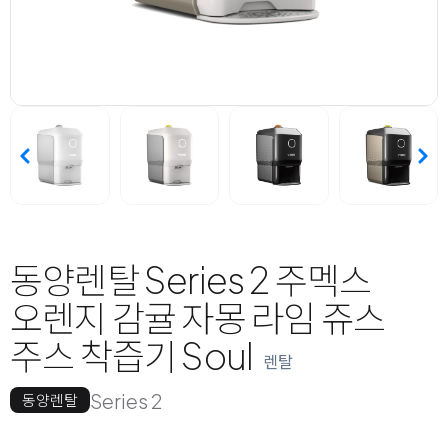
동양렌탈 Series 2 주멕스
오렌지 감귤 자몽 라임 쥬스
주스 착즙기 Soul
렌탈
Series 2
동양렌탈