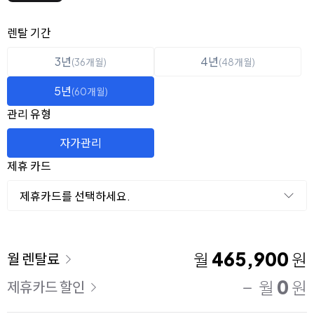
옵션 선택
렌탈 선택
렌탈 기간
3년
4년
(36개월)
(48개월)
5년
(60개월)
관리 유형
자가관리
제휴 카드
제휴카드를 선택하세요.
이용 요금
465,900
월
원
월 렌탈료
0
월
원
제휴카드 할인