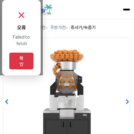
✗
오류
홈
렌탈
디지털/가전
주방가전
쥬서기/녹즙기
Failed to
fetch
확
인