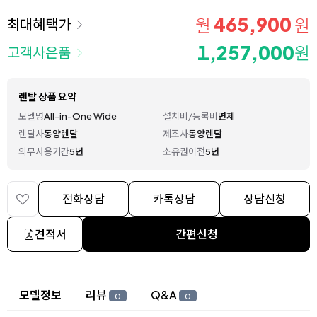
465,900
월
원
최대혜택가
1,257,000
원
고객사은품
렌탈 상품 요약
모델명
All-in-One Wide
설치비/등록비
면제
렌탈사
동양렌탈
제조사
동양렌탈
의무사용기간
5년
소유권이전
5년
전화상담
카톡상담
상담신청
견적서
간편신청
상세 정보
모델정보
리뷰
Q&A
0
0