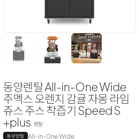
동양렌탈 All-in-One Wide
주멕스 오렌지 감귤 자몽 라임
쥬스 주스 착즙기 Speed S
+plus
렌탈
All-in-One Wide
동양렌탈