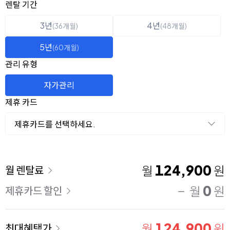
옵션 선택
렌탈 선택
렌탈 기간
3년
4년
(36개월)
(48개월)
5년
(60개월)
관리 유형
자가관리
제휴 카드
제휴카드를 선택하세요.
이용 요금
124,900
월
원
월 렌탈료
0
월
원
제휴카드 할인
124,900
월
원
최대혜택가