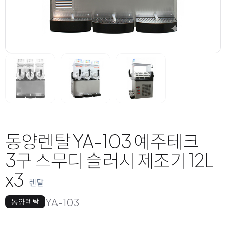
동양렌탈 YA-103 예주테크
3구 스무디 슬러시 제조기 12L
x3
렌탈
YA-103
동양렌탈