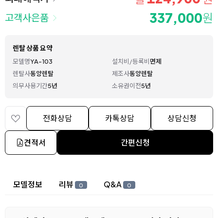
337,000
원
고객사은품
렌탈 상품 요약
모델명
YA-103
설치비/등록비
면제
렌탈사
동양렌탈
제조사
동양렌탈
의무사용기간
5년
소유권이전
5년
전화상담
카톡상담
상담신청
견적서
간편신청
상세 정보
모델정보
리뷰
Q&A
0
0