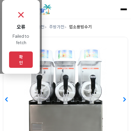
✗
오류
홈
렌탈
디지털/가전
주방가전
업소용빙수기
Failed to
fetch
확
인