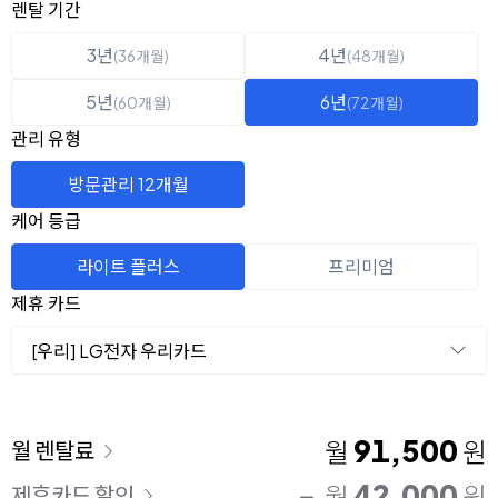
옵션 선택
렌탈 선택
렌탈 기간
3년
4년
(36개월)
(48개월)
5년
6년
(60개월)
(72개월)
관리 유형
방문관리 12개월
케어 등급
라이트 플러스
프리미엄
제휴 카드
[우리] LG전자 우리카드
이용 요금
91,500
월
원
월 렌탈료
42,000
월
원
제휴카드 할인