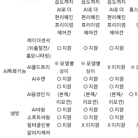
습도까지
습도까지
습도까지
AI로 더
AI로 더
AI로 더
홈
편리해진
편리해진
편리해진
프리미엄
프리미엄
프리미엄
에어컨
에어컨
에어컨
레이더센서
(외출절전/
O 지원
O 지원
O 지원
홈모니터링)
※ 모델별
※ 모델별
AI콜드프리
X 미지원
※ 
AI특화기능
상이
상이
AI수면
O 지원
O 지원
O 지원
O 지원
O 지원
O 지원
AI음성인식
(본체/
(본체/
(본체/
O 
리모컨)
리모컨)
리모컨)
AI바람
O 지원
O 지원
O 지원
냉방
소프트바람
O 지원
O 지원
O 지원
필터클린봇
O 지원
X 미지원
X 미지원
알러지케어