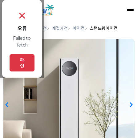
✗
오류
홈
렌탈
디지털/가전
계절가전
에어컨
스탠드형에어컨
Failed to
fetch
확
인