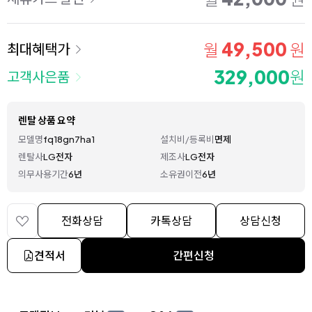
49,500
월
원
최대혜택가
329,000
원
고객사은품
렌탈 상품 요약
모델명
fq18gn7ha1
설치비/등록비
면제
렌탈사
LG전자
제조사
LG전자
의무사용기간
6년
소유권이전
6년
전화상담
카톡상담
상담신청
견적서
간편신청
상세 정보