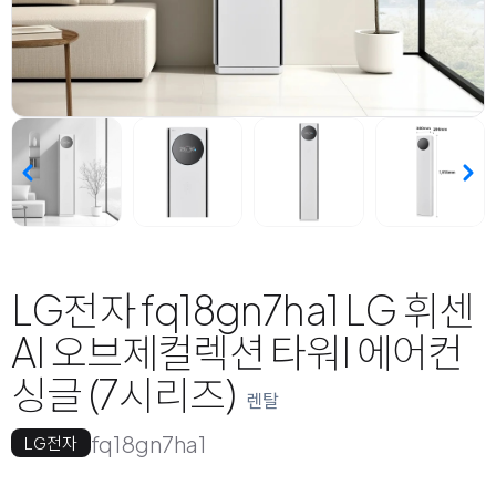
LG전자 fq18gn7ha1 LG 휘센
AI 오브제컬렉션 타워I 에어컨
싱글 (7시리즈)
렌탈
fq18gn7ha1
LG전자