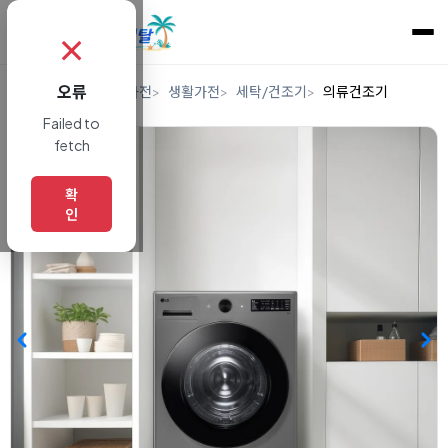
✗
오류
홈
렌탈
디지털/가전
생활가전
세탁/건조기
의류건조기
Failed to
fetch
확
인