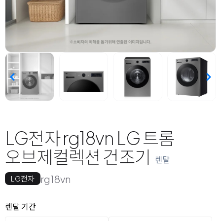
LG전자 rg18vn LG 트롬
오브제컬렉션 건조기
렌탈
rg18vn
LG전자
옵션 선택
렌탈 선택
렌탈 기간