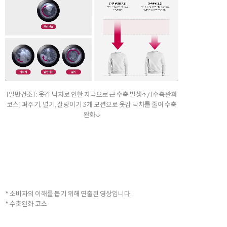
[일반건조] : 옷감 낙차로 인한 자극으로 큰 수축 발생↑ / [수축완화
코스] 펴주기, 널기, 살랑이기 3개 모션으로 옷감 낙차를 줄여 수축
완화↓
* 소비자의 이해를 돕기 위해 연출된 영상입니다.
* 수축완화 코스