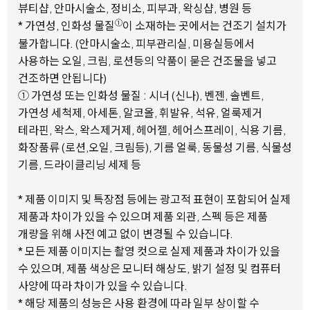
뷰티샵, 안마시술소, 정비소, 피부과, 왁싱샵, 병원 등
①
* 가연성, 인화성 물질
이 소재하는 곳에서는 건조기 설치가
불가합니다. (안마시술소, 피부관리실, 미용실등에서
사용하는 오일, 크림, 로션등의 약품이 묻은 건조물을 넣고
건조하면 안됩니다)
① 가연성 또는 인화성 물질 : 시너 (신나), 벤젠, 솔벤트,
가연성 세척제, 아세톤, 알코올, 휘발유, 석유, 얼룩제거
테라핀, 왁스, 왁스제거제, 헤어젤, 헤어스프레이, 식용 기름,
화장품류 (로션,오일, 크림등), 기름 얼룩, 동물성 기름, 식물성
기름, 드라이클리닝 세제 등
* 제품 이미지 및 특장점 등에는 광고적 표현이 포함되어 실제
제품과 차이가 있을 수 있으며 제품 외관, 스펙 등은 제품
개량을 위해 사전 예고 없이 변경될 수 있습니다.
* 모든 제품 이미지는 촬영 컷으로 실제 제품과 차이가 있을
수 있으며, 제품 색상은 모니터 해상도, 밝기 설정 및 컴퓨터
사양에 따라 차이가 있을 수 있습니다.
* 해당 제품의 성능은 사용 환경에 따라 일부 상이할 수