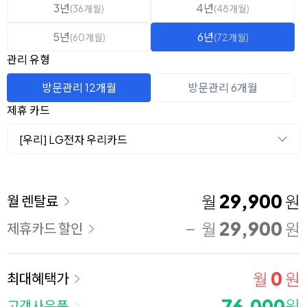
3년
4년
(36개월)
(48개월)
5년
6년
(60개월)
(72개월)
관리 유형
방문관리 12개월
방문관리 6개월
제휴 카드
[우리] LG전자 우리카드
이용 요금
29,900
월
원
월 렌탈료
29,900
월
원
제휴카드 할인
0
월
원
최대혜택가
76,000
원
고객사은품