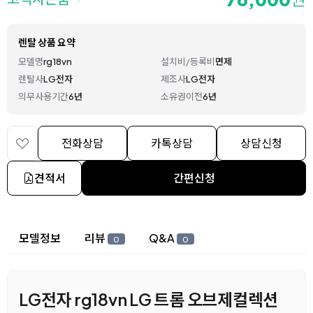
렌탈 상품 요약
모델명
rg18vn
설치비/등록비
면제
렌탈사
LG전자
제조사
LG전자
의무사용기간
6년
소유권이전
6년
전화상담
카톡상담
상담신청
견적서
간편신청
상세 정보
모델정보
리뷰
Q&A
0
0
LG전자 rg18vn LG 트롬 오브제컬렉션