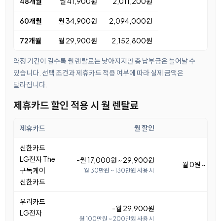
48개월
월 41,900원
2,011,200원
60개월
월 34,900원
2,094,000원
72개월
월 29,900원
2,152,800원
약정 기간이 길수록 월 렌탈료는 낮아지지만 총 납부금은 늘어날 수
있습니다. 선택 조건과 제휴카드 적용 여부에 따라 실제 금액은
달라집니다.
제휴카드 할인 적용 시 월 렌탈료
제휴카드
월 할인
월 
신한카드
LG전자 The
-월 17,000원 ~ 29,900원
월 0원 ~ 12
구독케어
월 30만원 ~ 130만원 사용 시
신한카드
우리카드
-월 29,900원
LG전자
월 100만원 ~ 200만원 사용 시