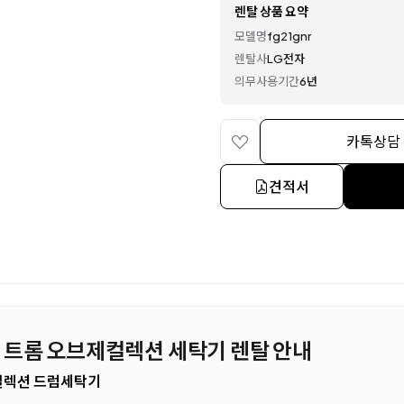
렌탈 상품 요약
모델명
fg21gnr
렌탈사
LG전자
의무사용기간
6년
카톡상담
견적서
 LG 트롬 오브제컬렉션 세탁기 렌탈 안내
제컬렉션 드럼세탁기