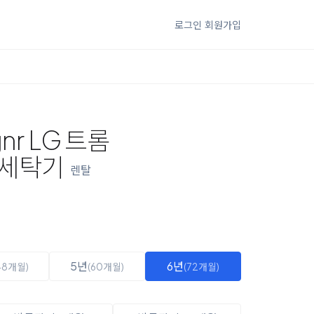
로그인
회원가입
nr LG 트롬
 세탁기
렌탈
5년
6년
48개월)
(60개월)
(72개월)