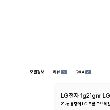
상세 정보
모델정보
리뷰
Q&A
0
0
LG전자 fg21gnr
21kg 용량의 LG 트롬 오브