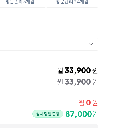
방문관리 6개월
방문관리 24개월
33,900
월
원
33,900
월
원
0
월
원
87,000
원
설치 당일 증정