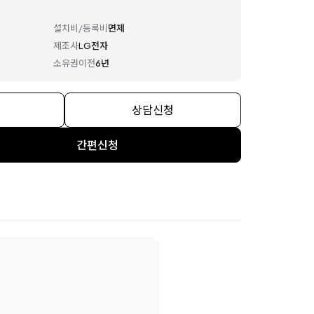
설치비/등록비
면제
제조사
LG전자
소유권이전
6년
상담신청
간편신청