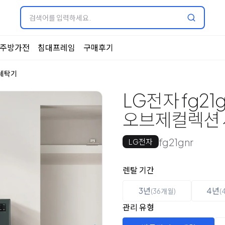
주방가전
침대프레임
구매후기
세탁기
LG전자 fg21g
오브제컬렉션
fg21gnr
LG전자
옵션 선택
렌탈 선택
렌탈 기간
3년
4년
(36개월)
(
관리 유형