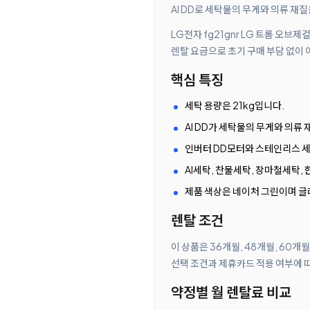
AI DD로 세탁물의 무게와 의류 재
LG전자 fg21gnr LG 트롬 오
렌탈 요금으로 초기 구매 부담 없이 
핵심 특징
세탁 용량은 21kg입니다.
AI DD가 세탁물의 무게와 의류
인버터 DD모터와 스테인리스 
AI세탁, 찬물세탁, 장마철세탁,
제품 색상은 네이처 그린이며 글
렌탈 조건
이 상품은 36개월, 48개월, 60개
선택 조건과 제휴카드 적용 여부에 
약정별 월 렌탈료 비교