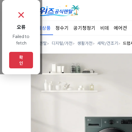
✗
오류
전체상품
정수기
공기청정기
비데
에어컨
Failed to
fetch
홈
렌탈
디지털/가전
생활가전
세탁/건조기
드럼
확
인