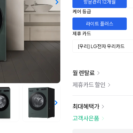
방문관리 12개월
케어 등급
라이트 플러스
제휴 카드
[우리] LG전자 우리카드
이용 요금
월 렌탈료
제휴카드 할인
최대혜택가
고객사은품