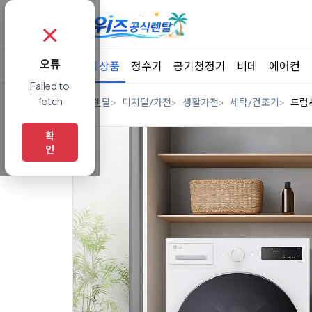
✗
오류
전체상품
정수기
공기청정기
비데
에어컨
Failed to
fetch
홈
렌탈
디지털/가전
생활가전
세탁/건조기
드럼
확
인