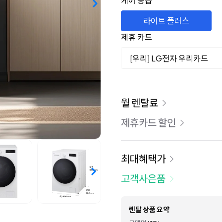
케어 등급
라이트 플러스
제휴 카드
[우리] LG전자 우리카드
이용 요금
월 렌탈료
제휴카드 할인
최대혜택가
고객사은품
렌탈 상품 요약