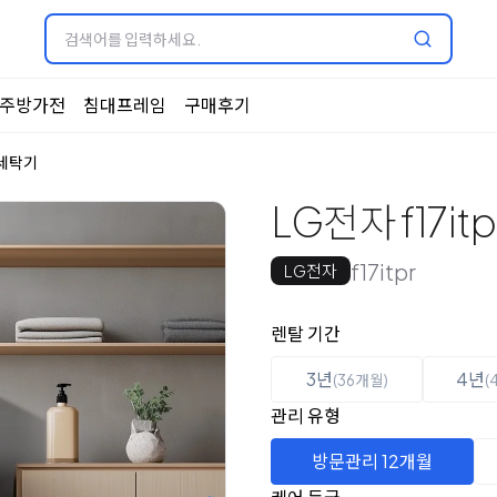
주방가전
침대프레임
구매후기
세탁기
LG전자 f17it
f17itpr
LG전자
옵션 선택
렌탈 선택
렌탈 기간
3년
4년
(36개월)
(
관리 유형
방문관리 12개월