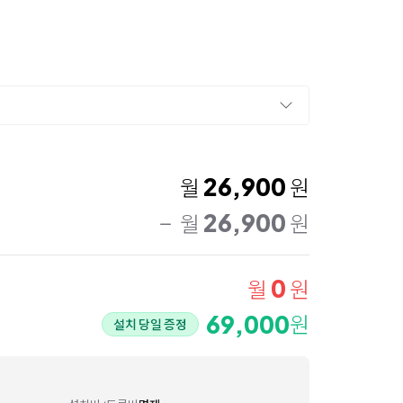
26,900
월
원
26,900
월
원
0
월
원
69,000
원
설치 당일 증정