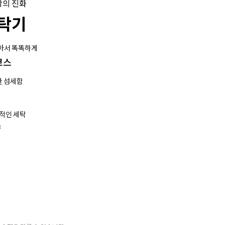
탁의 진화
세탁기
알아서 똑똑하게
코스
한 섬세함
적인 세탁
샷