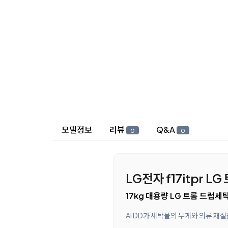
상세 정보
모델정보
리뷰
Q&A
0
0
LG전자 f17itpr L
17kg 대용량 LG 트롬 드럼세
AI DD가 세탁물의 무게와 의류 재