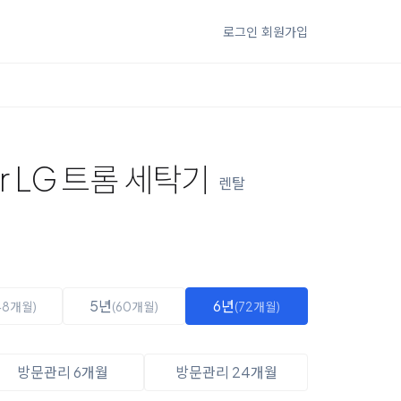
로그인
회원가입
pr LG 트롬 세탁기
렌탈
5년
6년
48개월)
(60개월)
(72개월)
방문관리 6개월
방문관리 24개월