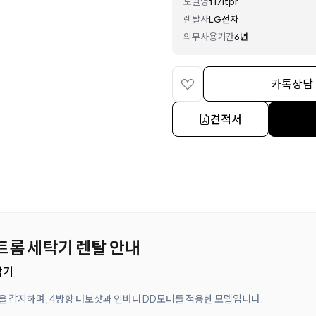
모델명
f17itpr
렌탈사
LG전자
의무사용기간
6년
카톡상담
견적서
G 트롬 세탁기 렌탈 안내
탁기
질을 감지하며, 4방향 터보샷과 인버터 DD모터를 적용한 모델입니다.