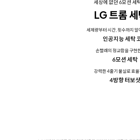
세상에 없던 6모션 세
LG 트롬 
세제량부터 시간, 횟수까지 
인공지능 세탁 
손빨래의 정교함을 구현
6모션 세탁
강력한 4줄기 물살로 효율
4방향 터보