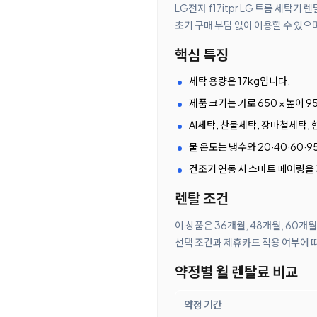
LG전자 f17itpr LG 트롬 세
초기 구매 부담 없이 이용할 수 있으
핵심 특징
세탁 용량은 17kg입니다.
제품 크기는 가로 650 × 높이 9
AI세탁, 찬물세탁, 장마철세탁,
물 온도는 냉수와 20·40·60·
건조기 연동 시 스마트 페어링을
렌탈 조건
이 상품은 36개월, 48개월, 60개
선택 조건과 제휴카드 적용 여부에 
약정별 월 렌탈료 비교
약정 기간