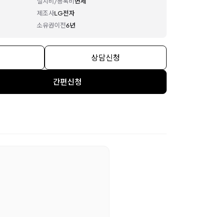
설치비/등록비
면제
제조사
LG전자
소유권이전
6년
상담신청
간편신청