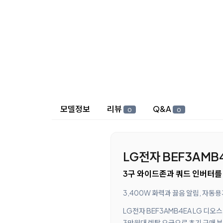
상세 정보
모델정보
리뷰
Q&A
0
0
LG전자 BEF3AMB
3구 와이드존과 쿼드 인버터를 
3,400W 화력과 끓음 알림, 자
LG전자 BEF3AMB4EA LG 디
3만원대 렌탈 요금으로 초기 구매 부