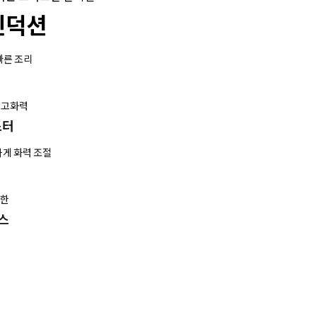
인덕션
빠른 조리
초고화력
스터
게 화력 조절
강한
스