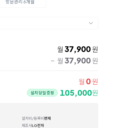
방문관리 6개월
37,900
월
원
37,900
월
원
0
월
원
105,000
원
설치 당일 증정
설치비/등록비
면제
제조사
LG전자