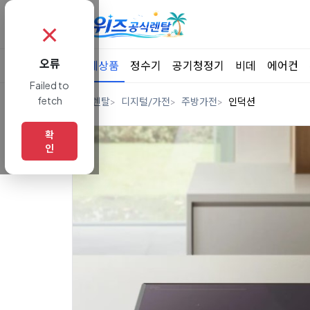
✗
오류
전체상품
정수기
공기청정기
비데
에어컨
Failed to
fetch
홈
렌탈
디지털/가전
주방가전
인덕션
확
인