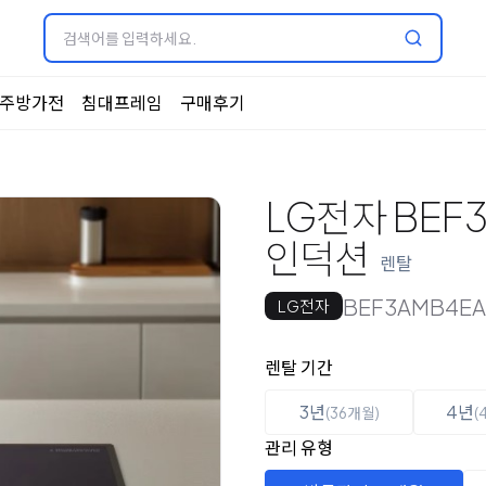
주방가전
침대프레임
구매후기
LG전자 BEF
인덕션
렌탈
BEF3AMB4EA
LG전자
옵션 선택
렌탈 선택
렌탈 기간
3년
4년
(36개월)
(
관리 유형