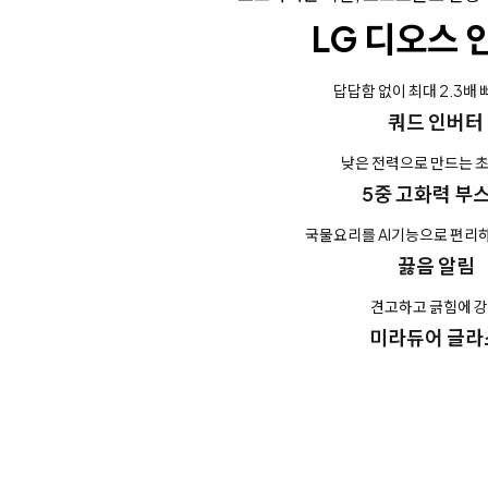
LG 디오스 
답답함 없이 최대 2.3배 
쿼드 인버터
낮은 전력으로 만드는 
5중 고화력 부
국물요리를 AI기능으로 편리하
끓음 알림
견고하고 긁힘에 
미라듀어 글라