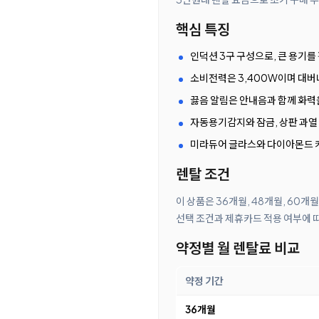
핵심 특징
인덕션 3구 구성으로, 큰 용기를
소비전력은 3,400W이며 대버
끓음 알림은 안내음과 함께 화력
자동용기감지와 잠금, 상판 과열 
미라듀어 글라스와 다이아몬드 
렌탈 조건
이 상품은 36개월, 48개월, 60개
선택 조건과 제휴카드 적용 여부에 
약정별 월 렌탈료 비교
약정 기간
36개월