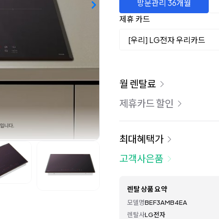
방문관리 36개월
제휴 카드
[우리] LG전자 우리카드
이용 요금
월 렌탈료
제휴카드 할인
최대혜택가
고객사은품
렌탈 상품 요약
모델명
BEF3AMB4EA
렌탈사
LG전자