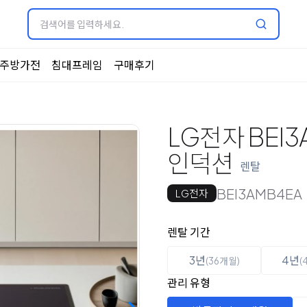
주방가전
침대프레임
구매후기
LG전자 BEI3
인덕션
렌탈
BEI3AMB4EA
LG전자
옵션 선택
렌탈 선택
렌탈 기간
3년
4년
(36개월)
(
관리 유형