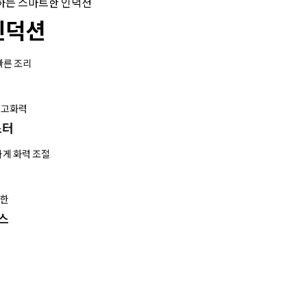
하는 스마트한 인덕션
인덕션
빠른 조리
초고화력
스터
게 화력 조절
강한
스