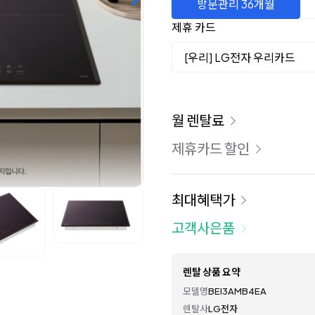
방문관리 36개월
제휴 카드
[우리] LG전자 우리카드
이용 요금
월 렌탈료
제휴카드 할인
최대혜택가
고객사은품
렌탈 상품 요약
모델명
BEI3AMB4EA
렌탈사
LG전자