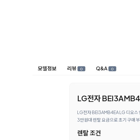
상세 정보
모델정보
리뷰
Q&A
0
0
LG전자 BEI3AMB
LG전자 BEI3AMB4EA LG 디
3만원대 렌탈 요금으로 초기 구매 부
렌탈 조건