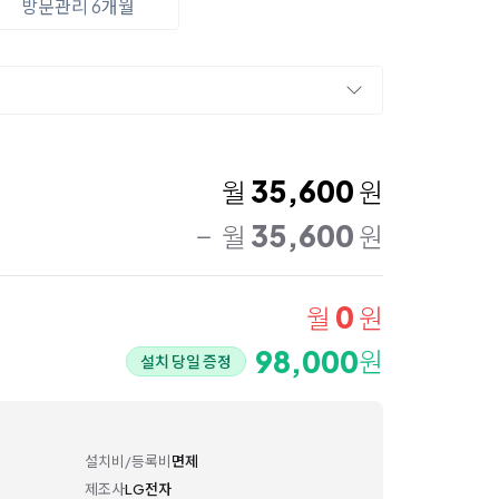
방문관리 6개월
35,600
월
원
35,600
월
원
0
월
원
98,000
원
설치 당일 증정
설치비/등록비
면제
제조사
LG전자