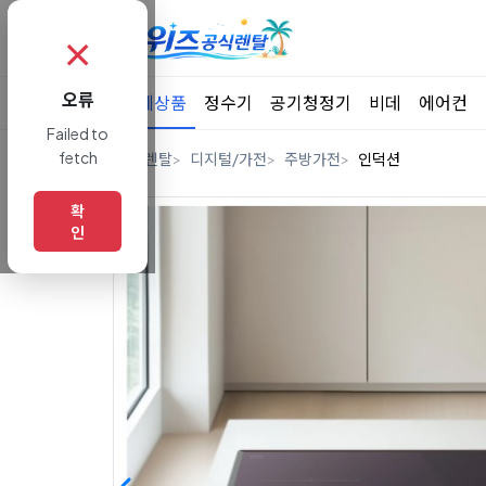
✗
오류
전체상품
정수기
공기청정기
비데
에어컨
Failed to
fetch
홈
렌탈
디지털/가전
주방가전
인덕션
확
인