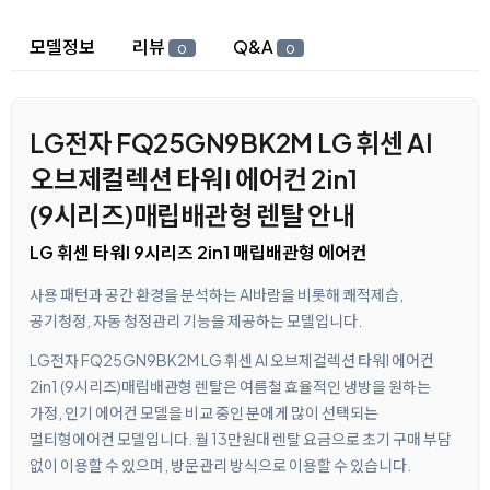
상세 정보
모델정보
리뷰
Q&A
0
0
LG전자 FQ25GN9BK2M LG 휘센 AI
오브제컬렉션 타워I 에어컨 2in1
(9시리즈)매립배관형 렌탈 안내
LG 휘센 타워I 9시리즈 2in1 매립배관형 에어컨
사용 패턴과 공간 환경을 분석하는 AI바람을 비롯해 쾌적제습,
공기청정, 자동 청정관리 기능을 제공하는 모델입니다.
LG전자 FQ25GN9BK2M LG 휘센 AI 오브제컬렉션 타워I 에어컨
2in1 (9시리즈)매립배관형 렌탈은 여름철 효율적인 냉방을 원하는
가정, 인기 에어컨 모델을 비교 중인 분에게 많이 선택되는
멀티형에어컨 모델입니다. 월 13만원대 렌탈 요금으로 초기 구매 부담
없이 이용할 수 있으며, 방문관리 방식으로 이용할 수 있습니다.