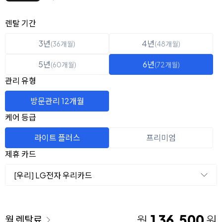
옵션 선택
렌탈 선택
렌탈 기간
3년
4년
(36개월)
(48개월)
5년
6년
(60개월)
(72개월)
관리 유형
방문관리 12개월
케어 등급
라이트 플러스
프리미엄
제휴 카드
[우리] LG전자 우리카드
이용 요금
136,500
월
원
월 렌탈료