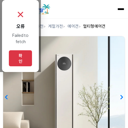
✗
오류
홈
렌탈
디지털/가전
계절가전
에어컨
멀티형에어컨
Failed to
fetch
확
인