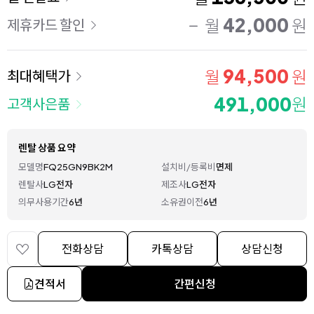
42,000
월
원
제휴카드 할인
94,500
월
원
최대혜택가
491,000
원
고객사은품
렌탈 상품 요약
모델명
FQ25GN9BK2M
설치비/등록비
면제
렌탈사
LG전자
제조사
LG전자
의무사용기간
6년
소유권이전
6년
전화상담
카톡상담
상담신청
견적서
간편신청