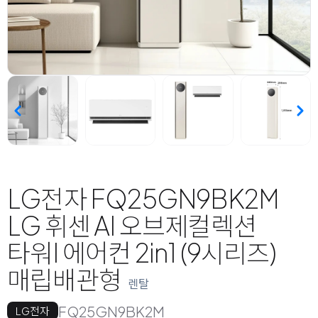
LG전자 FQ25GN9BK2M
LG 휘센 AI 오브제컬렉션
타워I 에어컨 2in1 (9시리즈)
매립배관형
렌탈
FQ25GN9BK2M
LG전자