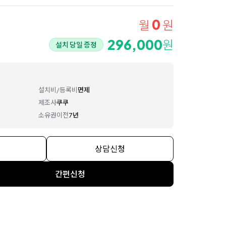
0
월
원
296,000
원
설치 당일 증정
설치비/등록비
면제
제조사
쿠쿠
소유권이전
7년
상담신청
간편신청