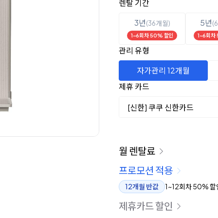
렌탈 선택
렌탈 기간
3년
5년
(36개월)
(
1~6회차 50% 할인
1~6회차
관리 유형
자가관리 12개월
제휴 카드
[신한] 쿠쿠 신한카드
이용 요금
월 렌탈료
프로모션 적용
12개월 반값
1~12회차 50% 할
제휴카드 할인