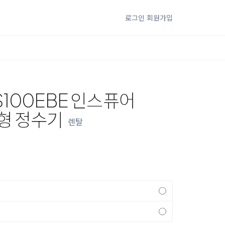
로그인
회원가입
S100EBE 인스퓨어
형 정수기
렌탈
E