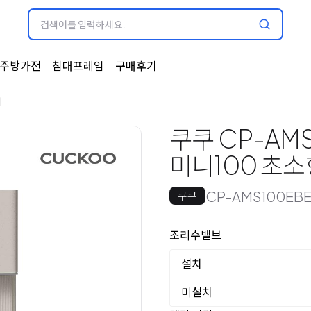
주방가전
침대프레임
구매후기
기
쿠쿠 CP-AM
미니100 초소
CP-AMS100EB
쿠쿠
옵션 선택
조리수밸브
설치
미설치