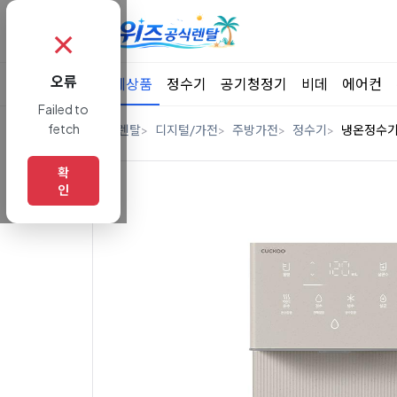
✗
오류
전체상품
정수기
공기청정기
비데
에어컨
Failed to
fetch
홈
렌탈
디지털/가전
주방가전
정수기
냉온정수
확
인