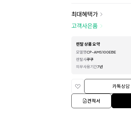
최대혜택가
고객사은품
렌탈 상품 요약
모델명
CP-AMS100EBE
렌탈사
쿠쿠
의무사용기간
7년
카톡상담
견적서