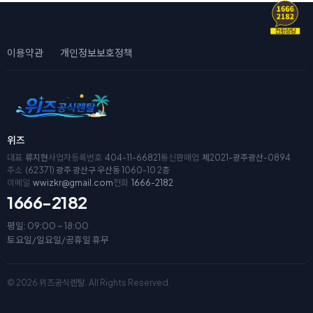
이용약관
개인정보보호정책
위즈
대표
류지현
사업자등록번호
404-11-66821
통신판매업
제2021-광주광산-0894
주소
(62371) 광주 광산구 우산동 1060-10 2층
이메일
wwizkr@gmail.com
전화
1666-2182
1666-2182
평일: 09:00 ~ 18:00
토요일/일요일/공휴일 휴무
© 2026 위즈공식렌탈. All Rights Reserved.