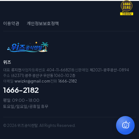
이용약관
개인정보보호정책
위즈
대표
류지현
사업자등록번호
404-11-66821
통신판매업
제2021-광주광산-0894
주소
(62371) 광주 광산구 우산동 1060-10 2층
이메일
wwizkr@gmail.com
전화
1666-2182
1666-2182
평일: 09:00 ~ 18:00
토요일/일요일/공휴일 휴무
© 2026 위즈공식렌탈. All Rights Reserved.